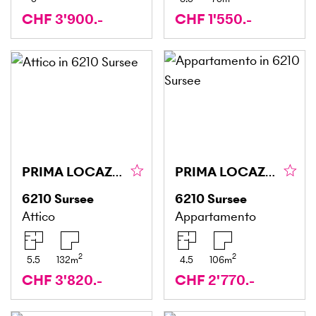
CHF 3'900.-
CHF 1'550.-
PRIMA LOCAZIONE: ESCLUSIVA E MODERNA
PRIMA LOCAZIONE: CENTRALE ED ELEGANTE
6210
Sursee
6210
Sursee
Attico
Appartamento
2
2
5.5
132
m
4.5
106
m
CHF 3'820.-
CHF 2'770.-