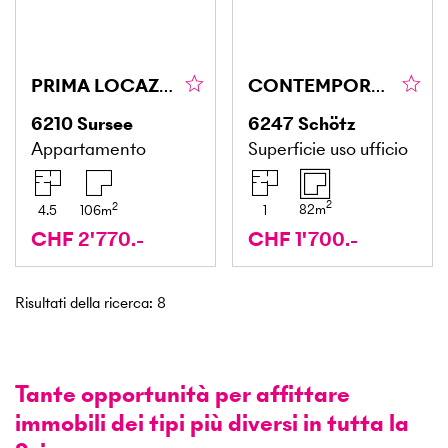
PRIMA LOCAZIONE: CENTRALE ED ELEGANTE
CONTEMPORANEO E INONDATO DI LUCE
6210
Sursee
6247
Schötz
Appartamento
Superficie uso ufficio
2
2
82
m
4.5
106
m
1
CHF 2'770.-
CHF 1'700.-
Risultati della ricerca
:
8
Tante opportunità per affittare
immobili dei tipi più diversi in tutta la