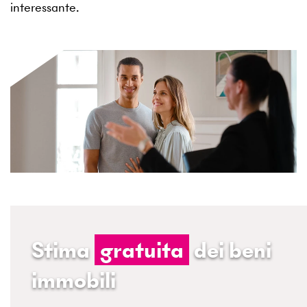
interessante.
Stima
gratuita
dei beni
immobili