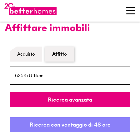
Affittare immobili
Modulo di ricerca immobiliare
Acquisto
Affitto
NPA / Località
Raggio
Ricerca avanzata
Ricerca con vantaggio di 48 ore