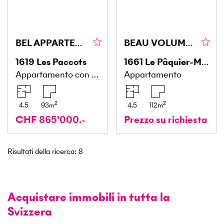
BEL APPARTEMENT AVEC PISCINE
BEAU VOLUME ET PROCHE DE GSTAAD
1619
Les Paccots
1661
Le Pâquier-Montbarry
Appartamento con giardino
Appartamento
2
2
4.5
93
m
4.5
112
m
CHF 865'000.-
Prezzo su richiesta
Risultati della ricerca
:
8
Acquistare immobili in tutta la
Svizzera