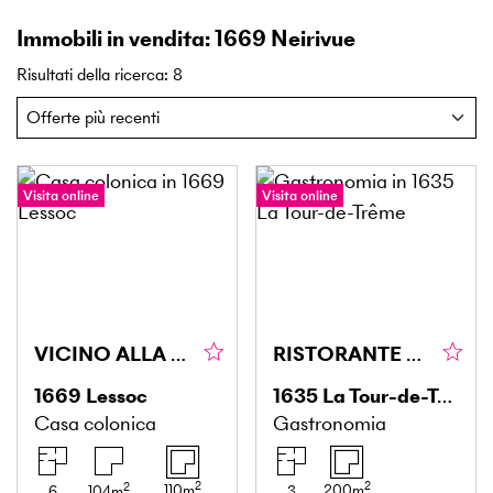
Immobili in vendita: 1669 Neirivue
Risultati della ricerca
:
8
Visita online
Visita online
VICINO ALLA NATURA E RECENTEMENTE RINNOVATO
RISTORANTE CALDO E SPAZIOSO
1669
Lessoc
1635
La Tour-de-Trême
Casa colonica
Gastronomia
2
2
2
110
m
200
m
6
104
m
3