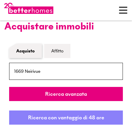
Acquistare immobili
Modulo di ricerca immobiliare
Acquisto
Affitto
NPA / Località
Raggio
Ricerca avanzata
Ricerca con vantaggio di 48 ore