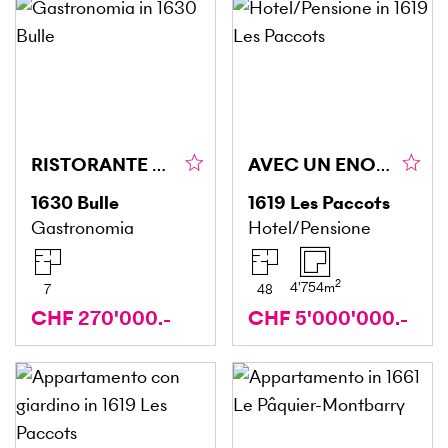
RISTORANTE ASIATICO NEL CUORE DI BULLE
AVEC UN ENORME POTENTIEL, TRES BIEN SITUE, SPACIEUX
1630
Bulle
1619
Les Paccots
Gastronomia
Hotel/Pensione
2
4'754
m
7
48
CHF 270'000.-
CHF 5'000'000.-