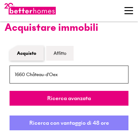
Acquistare immobili
Modulo di ricerca immobiliare
Acquisto
Affitto
NPA / Località
Raggio
Ricerca avanzata
Ricerca con vantaggio di 48 ore