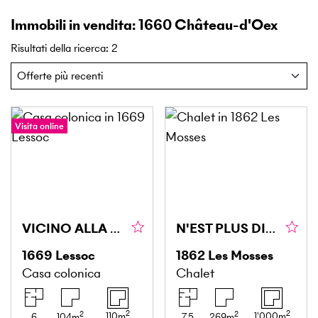
Immobili in vendita: 1660 Château-d'Oex
Risultati della ricerca
:
2
Visita online
VICINO ALLA NATURA E RECENTEMENTE RINNOVATO
N'EST PLUS DISPONIBLE
1669
Lessoc
1862
Les Mosses
Casa colonica
Chalet
2
2
2
2
110
m
1'000
m
6
104
m
7.5
269
m