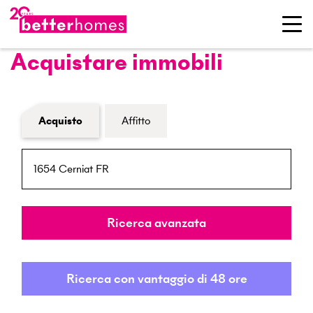
Acquistare immobili
Modulo di ricerca immobiliare
Acquisto
Affitto
NPA / Località
Raggio
Ricerca avanzata
Ricerca con vantaggio di 48 ore