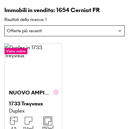
Immobili in vendita: 1654 Cerniat FR
Risultati della ricerca
:
1
Visita online
NUOVO AMPIO E LUMINOSO CON TERRAZZE E GIARDINO
1733
Treyvaux
Duplex
2
2
250
m
4.5
124
m