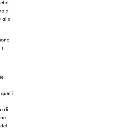
nche
na o
 alle
zione
 i
ie
quelli
e di
one
 del