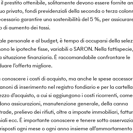
il prestito ottenibile, solitamente devono essere fornite a
uo privato, fondi previdenziali della seconda o terza colon
ecessario garantire una sostenibilità del 5 %, per assicurare
 di aumento dei tassi.
pitale personale e al budget, è tempo di occuparsi della sele
sono le ipoteche fisse, variabili o SARON. Nella fattispecie,
opria situazione finanziaria. È raccomandabile confrontare le
iduare l’offerta migliore.
conoscere i costi di acquisto, ma anche le spese accessor
noni di inserimento nel registro fondiario e per la cartella
zzo d’acquisto, a cui si aggiungono i costi ricorrenti, come 
ludono assicurazioni, manutenzione generale, della canna
rade, prelievo dei rifiuti, oltre a imposte immobiliari, fattur
iali ecc. È importante conoscere e tenere sotto osservazi
orrisposti ogni mese o ogni anno insieme all’ammortamento