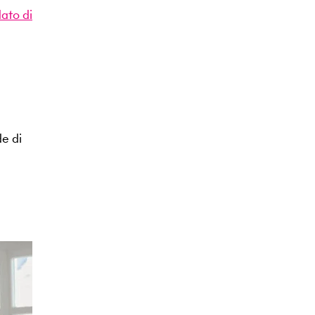
ato di
de di
a