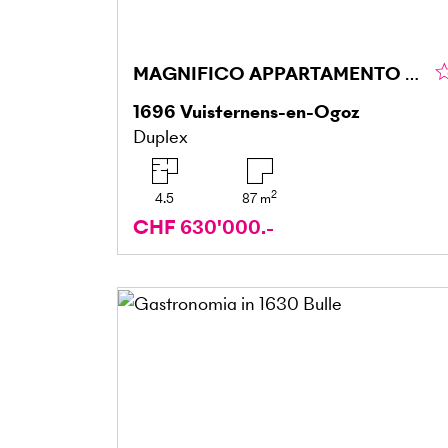
MAGNIFICO APPARTAMENTO CON TETTO
1696
Vuisternens-en-Ogoz
Duplex
2
4.5
87
m
CHF 630'000.-