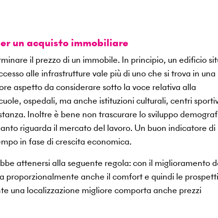
per un acquisto immobiliare
minare il prezzo di un immobile. In principio, un edificio si
cesso alle infrastrutture vale più di uno che si trova in una
iore aspetto da considerare sotto la voce relativa alla
cuole, ospedali, ma anche istituzioni culturali, centri sportiv
istanza. Inoltre è bene non trascurare lo sviluppo demograf
uanto riguarda il mercato del lavoro. Un buon indicatore di
tempo in fase di crescita economica.
be attenersi alla seguente regola: con il miglioramento d
 proporzionalmente anche il comfort e quindi le prospetti
mente una localizzazione migliore comporta anche prezzi