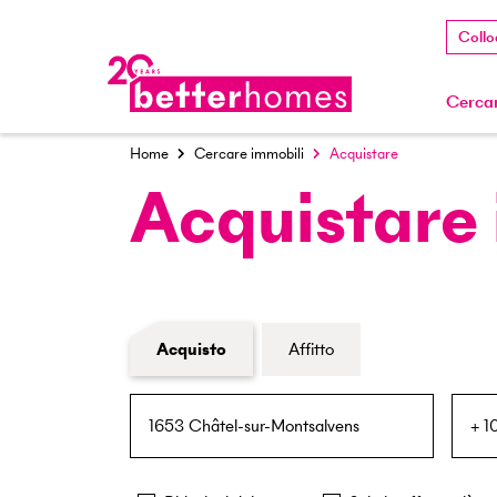
Collo
Cercar
Home
Cercare immobili
Acquistare
Acquistare
Modulo di ricerca immobiliare
Acquisto
Affitto
NPA / Località
Raggio