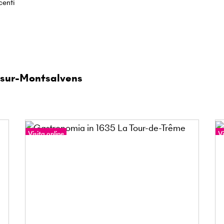
centi
-sur-Montsalvens
Visita online
Vi