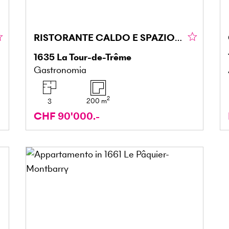
RISTORANTE CALDO E SPAZIOSO
1635
La Tour-de-Trême
Gastronomia
2
200
m
3
CHF 90'000.-