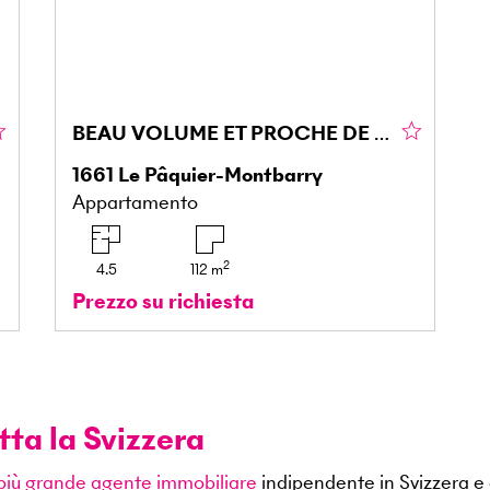
BEAU VOLUME ET PROCHE DE GSTAAD
1661
Le Pâquier-Montbarry
Appartamento
2
4.5
112
m
Prezzo su richiesta
tta la Svizzera
 più grande agente immobiliare
indipendente in Svizzera e 