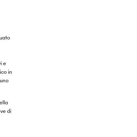
tuato
i e
ico in
 uno
ella
ve di