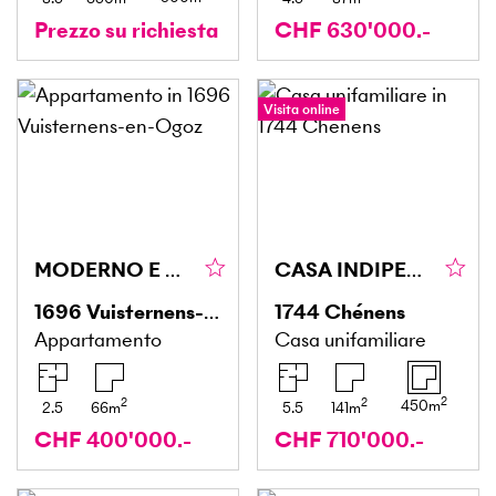
Prezzo su richiesta
CHF 630'000.-
Visita online
MODERNO E CIRCONDATO DALLA NATURA
CASA INDIPENDENTE CON GIARDINO
1696
Vuisternens-en-Ogoz
1744
Chénens
Appartamento
Casa unifamiliare
2
2
2
450
m
2.5
66
m
5.5
141
m
CHF 400'000.-
CHF 710'000.-