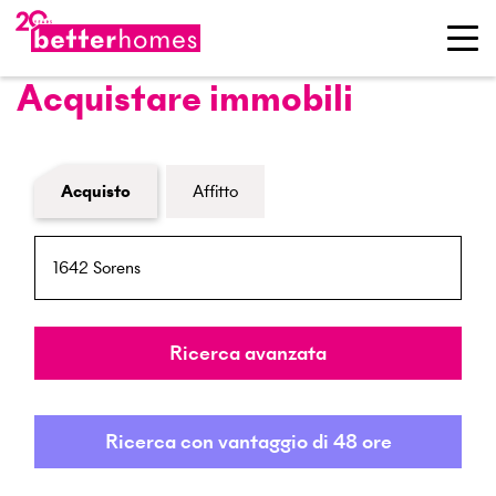
Acquistare immobili
Modulo di ricerca immobiliare
Acquisto
Affitto
NPA / Località
Raggio
Ricerca avanzata
Ricerca con vantaggio di 48 ore