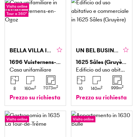
Visita online
Tour a 360°
BELLA VILLA IN CAMPAGNA CON VISTA MOZZAFIATO
UN BEL BUSINESS DA RILEVARE
1696
Vuisternens-en-Ogoz
1625
Sâles (Gruyère)
Casa unifamiliare
Edificio ad uso abitativo e commerciale
2
2
2
2
1'073
m
999
m
8
160
m
10
140
m
Prezzo su richiesta
Prezzo su richiesta
Visita online
Visita online