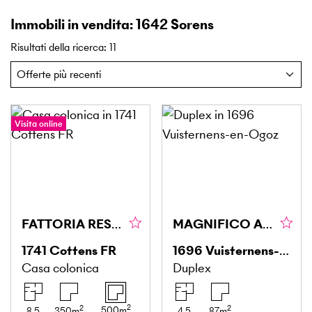
Immobili in vendita: 1642 Sorens
Risultati della ricerca
:
11
Visita online
FATTORIA RESIDENZIALE
MAGNIFICO APPARTAMENTO CON TETTO
1741
Cottens FR
1696
Vuisternens-en-Ogoz
Casa colonica
Duplex
2
2
2
500
m
8.5
350
m
4.5
87
m