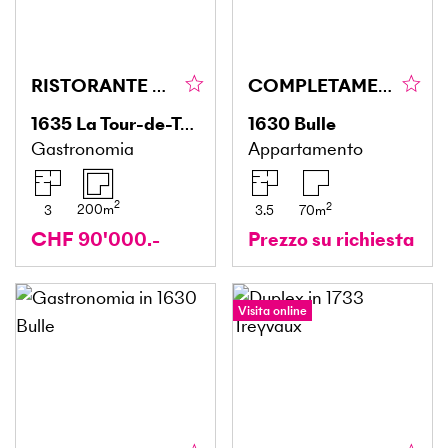
RISTORANTE CALDO E SPAZIOSO
COMPLETAMENTE RINNOVATO
1635
La Tour-de-Trême
1630
Bulle
Gastronomia
Appartamento
2
2
200
m
3
3.5
70
m
CHF 90'000.-
Prezzo su richiesta
Visita online