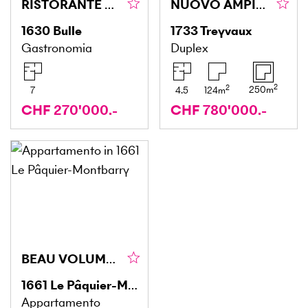
RISTORANTE ASIATICO NEL CUORE DI BULLE
NUOVO AMPIO E LUMINOSO CON TERRAZZE E GIARDINO
1630
Bulle
1733
Treyvaux
Gastronomia
Duplex
2
2
250
m
7
4.5
124
m
CHF 270'000.-
CHF 780'000.-
BEAU VOLUME ET PROCHE DE GSTAAD
1661
Le Pâquier-Montbarry
Appartamento