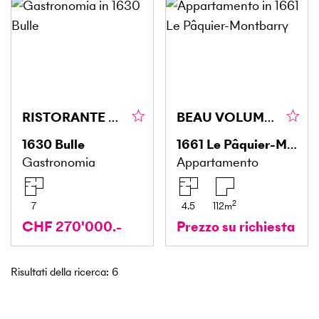
RISTORANTE ASIATICO NEL CUORE DI BULLE
BEAU VOLUME ET PROCHE DE GSTAAD
1630
Bulle
1661
Le Pâquier-Montbarry
Gastronomia
Appartamento
2
7
4.5
112
m
CHF 270'000.-
Prezzo su richiesta
Risultati della ricerca
:
6