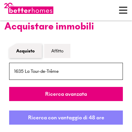
Acquistare immobili
Modulo di ricerca immobiliare
Acquisto
Affitto
NPA / Località
Raggio
Ricerca avanzata
Ricerca con vantaggio di 48 ore