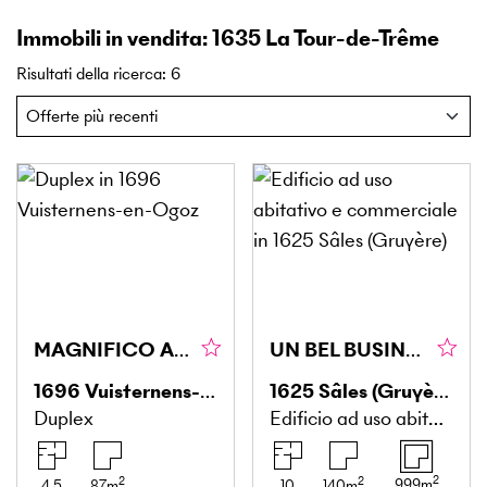
Immobili in vendita: 1635 La Tour-de-Trême
Risultati della ricerca
:
6
MAGNIFICO APPARTAMENTO CON TETTO
UN BEL BUSINESS DA RILEVARE
1696
Vuisternens-en-Ogoz
1625
Sâles (Gruyère)
Duplex
Edificio ad uso abitativo e commerciale
2
2
2
999
m
4.5
87
m
10
140
m