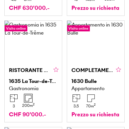
CHF 630'000.-
Prezzo su richiesta
Visita online
Visita online
RISTORANTE CALDO E SPAZIOSO
COMPLETAMENTE RINNOVATO
1635
La Tour-de-Trême
1630
Bulle
Gastronomia
Appartamento
2
2
200
m
3
3.5
70
m
CHF 90'000.-
Prezzo su richiesta