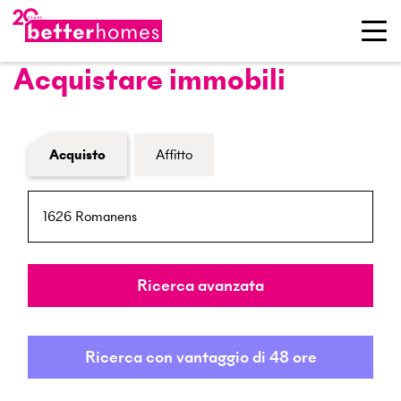
Acquistare immobili
Modulo di ricerca immobiliare
Acquisto
Affitto
NPA / Località
Raggio
Ricerca avanzata
Ricerca con vantaggio di 48 ore