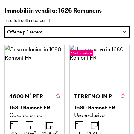
Immobili in vendita: 1626 Romanens
Risultati della ricerca
:
11
Visita online
4600 M² PER GLI INVESTITORI
TERRENO IN POSIZIONE IDEALE
1680
Romont FR
1680
Romont FR
Casa colonica
Uso esclusivo
2
2
2
4'600
m
5'624
m
6.5
250
m
1