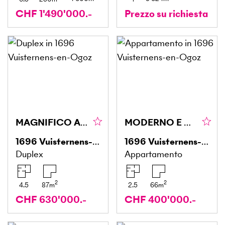
CHF 1'490'000.-
Prezzo su richiesta
MAGNIFICO APPARTAMENTO CON TETTO
MODERNO E CIRCONDATO DALLA NATURA
1696
Vuisternens-en-Ogoz
1696
Vuisternens-en-Ogoz
Duplex
Appartamento
2
2
4.5
87
m
2.5
66
m
CHF 630'000.-
CHF 400'000.-