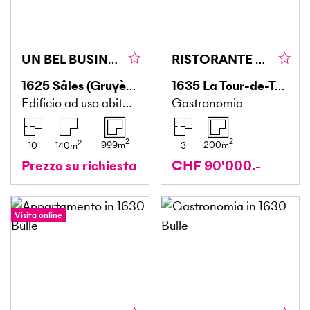
UN BEL BUSINESS DA RILEVARE
RISTORANTE CALDO E SPAZIOSO
1625
Sâles (Gruyère)
1635
La Tour-de-Trême
Edificio ad uso abitativo e commerciale
Gastronomia
2
2
2
999
m
200
m
10
140
m
3
Prezzo su richiesta
CHF 90'000.-
Visita online