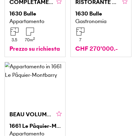
COMPLETAMENTE RINNOVATO
RISTORANTE ASIATICO NEL CUORE DI BULLE
1630
Bulle
1630
Bulle
Appartamento
Gastronomia
2
3.5
70
m
7
Prezzo su richiesta
CHF 270'000.-
BEAU VOLUME ET PROCHE DE GSTAAD
1661
Le Pâquier-Montbarry
Appartamento