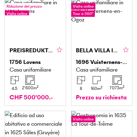
Riduzione del prezzo
Visita online
Visita online
Tour a 360°
PREISREDUKTION! NUOVO E ADATTATO PER GLI ANIMALI
BELLA VILLA IN CAMPAGNA CON VISTA MOZZAFIATO
1756
Lovens
1696
Vuisternens-en-Ogoz
Casa unifamiliare
Casa unifamiliare
2
2
2
2'600
m
1'073
m
4.5
8
160
m
CHF 500'000.-
Prezzo su richiesta
Visita online