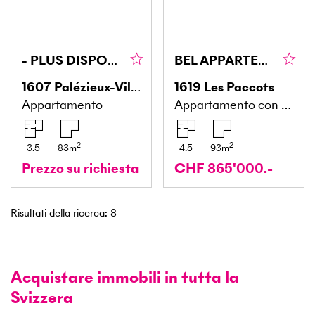
- PLUS DISPONIBLE
BEL APPARTEMENT AVEC PISCINE
1607
Palézieux-Village
1619
Les Paccots
Appartamento
Appartamento con giardino
2
2
3.5
83
m
4.5
93
m
Prezzo su richiesta
CHF 865'000.-
Risultati della ricerca
:
8
Acquistare immobili in tutta la
Svizzera