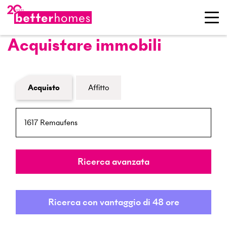
Acquistare immobili
Modulo di ricerca immobiliare
Acquisto
Affitto
NPA / Località
Raggio
Ricerca avanzata
Ricerca con vantaggio di 48 ore