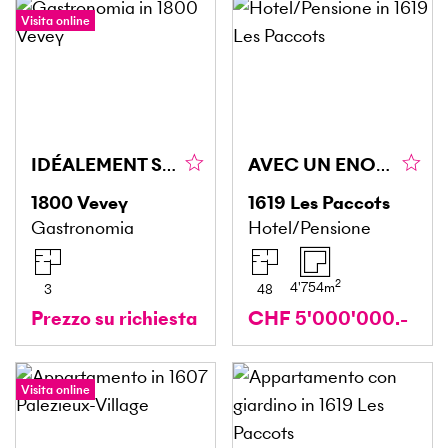
Visita online
IDÉALEMENT SITUÉ DANS UN CENTRE COMMERCIAL
AVEC UN ENORME POTENTIEL, TRES BIEN SITUE, SPACIEUX
1800
Vevey
1619
Les Paccots
Gastronomia
Hotel/Pensione
2
4'754
m
3
48
Prezzo su richiesta
CHF 5'000'000.-
Visita online