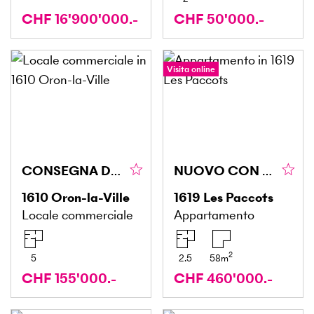
CHF 16'900'000.-
CHF 50'000.-
Visita online
CONSEGNA DEL NEGOZIO DI ALIMENTARI DI SUCCESSO
NUOVO CON ACCESSO ALLA PISCINA E AL GIARDINO
1610
Oron-la-Ville
1619
Les Paccots
Locale commerciale
Appartamento
2
5
2.5
58
m
CHF 155'000.-
CHF 460'000.-