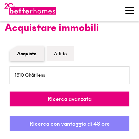
Acquistare immobili
Modulo di ricerca immobiliare
Acquisto
Affitto
NPA / Località
Raggio
Ricerca avanzata
Ricerca con vantaggio di 48 ore