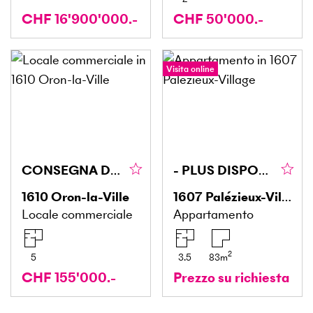
CHF 16'900'000.-
CHF 50'000.-
Visita online
CONSEGNA DEL NEGOZIO DI ALIMENTARI DI SUCCESSO
- PLUS DISPONIBLE
1610
Oron-la-Ville
1607
Palézieux-Village
Locale commerciale
Appartamento
2
5
3.5
83
m
CHF 155'000.-
Prezzo su richiesta