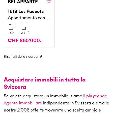
BEL APPARTEMENT AVEC PISCINE
1619
Les Paccots
Appartamento con giardino
2
4.5
93
m
CHF 865'000.-
Risultati della ricerca
:
9
Acquistare immobili in tutta la
Svizzera
Se volete acquistare un immobile, siamo
il più grande
agente immobiliare
indipendente in Svizzera e e tra le
nostre
2'006
offerte troverete una scelta ampia e