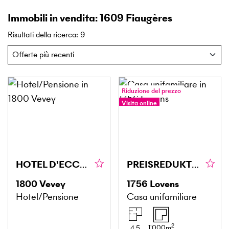
Immobili in vendita: 1609 Fiaugères
Risultati della ricerca
:
9
Riduzione del prezzo
Visita online
HOTEL D'ECCEZIONE SULLA RIVIERA
PREISREDUKTION! NUOVO E ADATTATO PER GLI ANIMALI
1800
Vevey
1756
Lovens
Hotel/Pensione
Casa unifamiliare
2
1'000
m
4.5