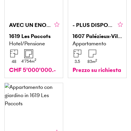
AVEC UN ENORME POTENTIEL, TRES BIEN SITUE, SPACIEUX
- PLUS DISPONIBLE
1619
Les Paccots
1607
Palézieux-Village
Hotel/Pensione
Appartamento
2
2
4'754
m
48
3.5
83
m
CHF 5'000'000.-
Prezzo su richiesta