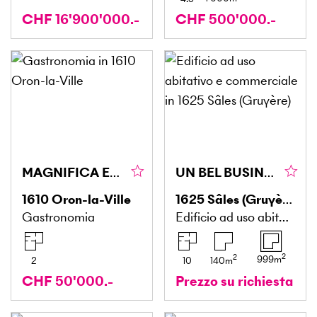
CHF 16'900'000.-
CHF 500'000.-
MAGNIFICA ENOTECA NELLA CANTINA A VOLTA
UN BEL BUSINESS DA RILEVARE
1610
Oron-la-Ville
1625
Sâles (Gruyère)
Gastronomia
Edificio ad uso abitativo e commerciale
2
2
999
m
2
10
140
m
CHF 50'000.-
Prezzo su richiesta