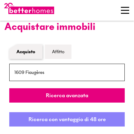
Acquistare immobili
Modulo di ricerca immobiliare
Acquisto
Affitto
NPA / Località
Raggio
Ricerca avanzata
Ricerca con vantaggio di 48 ore