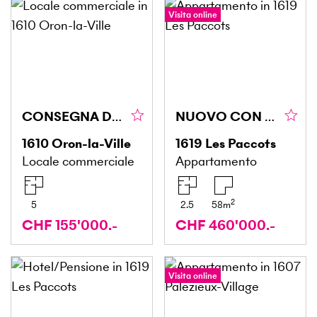
Visita online
CONSEGNA DEL NEGOZIO DI ALIMENTARI DI SUCCESSO
NUOVO CON ACCESSO ALLA PISCINA E AL GIARDINO
1610
Oron-la-Ville
1619
Les Paccots
Locale commerciale
Appartamento
2
5
2.5
58
m
CHF 155'000.-
CHF 460'000.-
Visita online