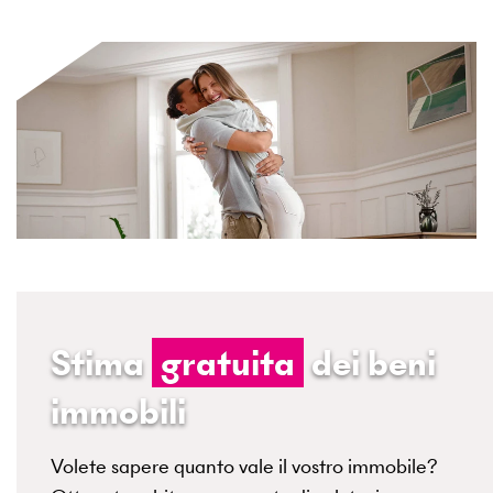
Stima
gratuita
dei beni
immobili
Volete sapere quanto vale il vostro immobile?