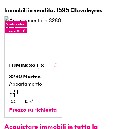
Immobili in vendita: 1595 Clavaleyres
Visita online
Tour a 360°
LUMINOSO, SPAZIOSO E TRANQUILLO
3280
Murten
Appartamento
2
5.5
110
m
Prezzo su richiesta
Acquistare immobili in tutta la