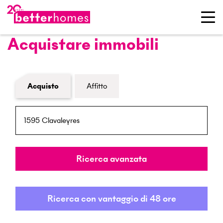
Acquistare immobili
Modulo di ricerca immobiliare
Acquisto
Affitto
NPA / Località
Raggio
Ricerca avanzata
Ricerca con vantaggio di 48 ore