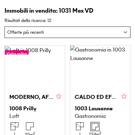
Immobili in vendita: 1031 Mex VD
Risultati della ricerca
:
12
Visita online
MODERNO, AFFITTATO E REDDITIZIO
CALDO ED EFFICIENTE
1008
Prilly
1003
Lausanne
Loft
Gastronomia
2
2
224
m
1
20
m
1