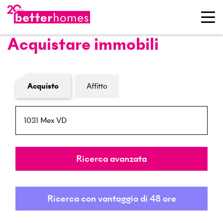
Acquistare immobili
Modulo di ricerca immobiliare
Acquisto
Affitto
NPA / Località
Raggio
Ricerca avanzata
Ricerca con vantaggio di 48 ore