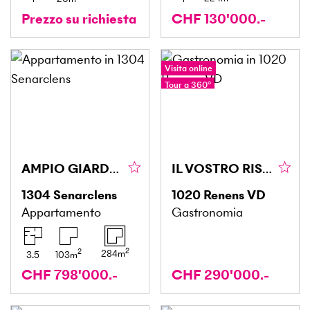
Prezzo su richiesta
CHF 130'000.-
Visita online
Tour a 360°
AMPIO GIARDINO PRIVATO
IL VOSTRO RISTORANTE IN UNA POSIZIONE STRATEGICA
1304
Senarclens
1020
Renens VD
Appartamento
Gastronomia
2
2
284
m
3.5
103
m
CHF 798'000.-
CHF 290'000.-