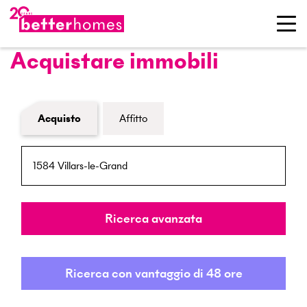
Acquistare immobili
Modulo di ricerca immobiliare
Acquisto
Affitto
NPA / Località
Raggio
Ricerca avanzata
Ricerca con vantaggio di 48 ore