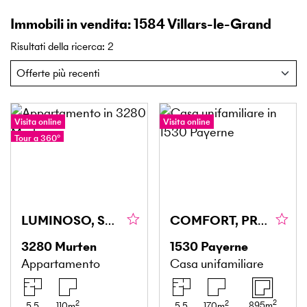
Immobili in vendita: 1584 Villars-le-Grand
Risultati della ricerca
:
2
Visita online
Visita online
Tour a 360°
LUMINOSO, SPAZIOSO E TRANQUILLO
COMFORT, PRIVACY E UN AMBIENTE DI VITA PRIVILEGIATO
3280
Murten
1530
Payerne
Appartamento
Casa unifamiliare
2
2
2
895
m
5.5
110
m
5.5
170
m