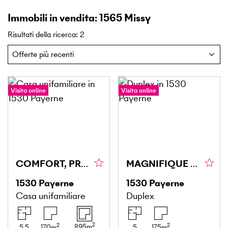
Immobili in vendita: 1565 Missy
Risultati della ricerca
:
2
Visita online
Visita online
COMFORT, PRIVACY E UN AMBIENTE DI VITA PRIVILEGIATO
MAGNIFIQUE DUPLEX ATYPIQUE ET SPACIEUX
1530
Payerne
1530
Payerne
Casa unifamiliare
Duplex
2
2
2
895
m
5.5
170
m
5
175
m