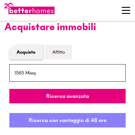
Acquistare immobili
Modulo di ricerca immobiliare
Acquisto
Affitto
NPA / Località
Raggio
Ricerca avanzata
Ricerca con vantaggio di 48 ore