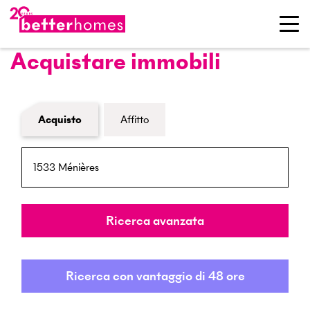
Acquistare immobili
Modulo di ricerca immobiliare
Acquisto
Affitto
NPA / Località
Raggio
Ricerca avanzata
Ricerca con vantaggio di 48 ore