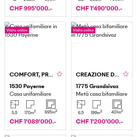
CHF 995'000.-
CHF 1'490'000.-
Visita online
Visita online
COMFORT, PRIVACY E UN AMBIENTE DI VITA PRIVILEGIATO
CREAZIONE DI DUE VILLE CONTEMPORANEE - VILLA A
1530
Payerne
1775
Grandsivaz
Casa unifamiliare
Metà casa bifamiliare
2
2
2
2
895
m
401
m
5.5
170
m
6.5
199
m
CHF 1'089'000.-
CHF 1'200'000.-