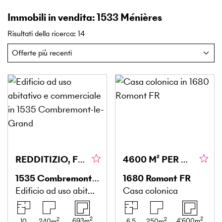
Immobili in vendita: 1533 Ménières
Risultati della ricerca
:
14
REDDITIZIO, FLESSIBILE & CENTRALE
4600 M² PER GLI INVESTITORI
1535
Combremont-le-Grand
1680
Romont FR
Edificio ad uso abitativo e commerciale
Casa colonica
2
2
2
2
693
m
4'600
m
10
240
m
6.5
250
m