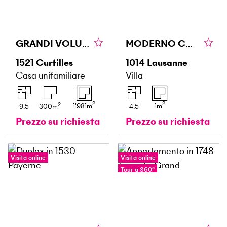
GRANDI VOLUMI E TRANQUILLITÀ
MODERNO CON TERRAZZA SUL TETTO - VISTA LAGO
1521
Curtilles
1014
Lausanne
Casa unifamiliare
Villa
2
2
2
1'981
m
1
m
9.5
300
m
4.5
Prezzo su richiesta
Prezzo su richiesta
Visita online
Visita online
Tour a 360°