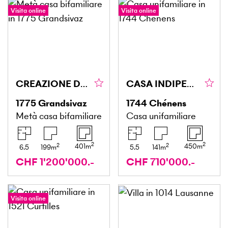
Visita online
Visita online
CREAZIONE DI DUE VILLE CONTEMPORANEE - VILLA B
CASA INDIPENDENTE CON GIARDINO
1775
Grandsivaz
1744
Chénens
Metà casa bifamiliare
Casa unifamiliare
2
2
2
2
401
m
450
m
6.5
199
m
5.5
141
m
CHF 1'200'000.-
CHF 710'000.-
Visita online