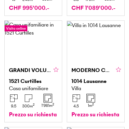
CHF 995'000.-
CHF 1'089'000.-
Visita online
GRANDI VOLUMI E TRANQUILLITÀ
MODERNO CON TERRAZZA SUL TETTO - VISTA LAGO
1521
Curtilles
1014
Lausanne
Casa unifamiliare
Villa
2
2
2
1'981
m
1
m
9.5
300
m
4.5
Prezzo su richiesta
Prezzo su richiesta