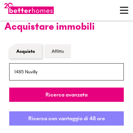
Acquistare immobili
Modulo di ricerca immobiliare
Acquisto
Affitto
NPA / Località
Raggio
Ricerca avanzata
Ricerca con vantaggio di 48 ore