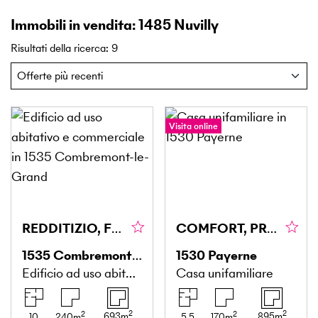
Immobili in vendita: 1485 Nuvilly
Risultati della ricerca
:
9
Visita online
REDDITIZIO, FLESSIBILE & CENTRALE
COMFORT, PRIVACY E UN AMBIENTE DI VITA PRIVILEGIATO
1535
Combremont-le-Grand
1530
Payerne
Edificio ad uso abitativo e commerciale
Casa unifamiliare
2
2
2
2
693
m
895
m
10
240
m
5.5
170
m