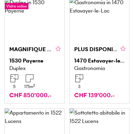
Visita online
MAGNIFIQUE DUPLEX ATYPIQUE ET SPACIEUX
PLUS DISPONIBLE
1530
Payerne
1470
Estavayer-le-Lac
Duplex
Gastronomia
2
5
175
m
3
CHF 850'000.-
CHF 139'000.-