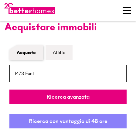
Acquistare immobili
Modulo di ricerca immobiliare
Acquisto
Affitto
NPA / Località
Raggio
Ricerca avanzata
Ricerca con vantaggio di 48 ore