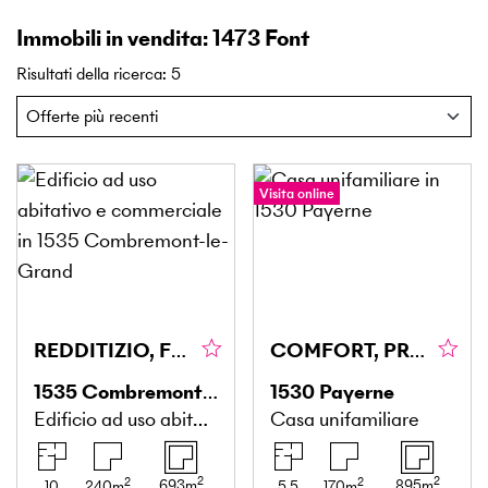
Immobili in vendita: 1473 Font
Risultati della ricerca
:
5
Visita online
REDDITIZIO, FLESSIBILE & CENTRALE
COMFORT, PRIVACY E UN AMBIENTE DI VITA PRIVILEGIATO
1535
Combremont-le-Grand
1530
Payerne
Edificio ad uso abitativo e commerciale
Casa unifamiliare
2
2
2
2
693
m
895
m
10
240
m
5.5
170
m