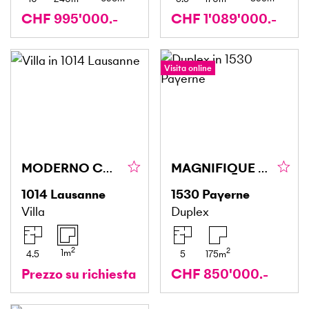
CHF 995'000.-
CHF 1'089'000.-
Visita online
MODERNO CON TERRAZZA SUL TETTO - VISTA LAGO
MAGNIFIQUE DUPLEX ATYPIQUE ET SPACIEUX
1014
Lausanne
1530
Payerne
Villa
Duplex
2
2
1
m
4.5
5
175
m
Prezzo su richiesta
CHF 850'000.-