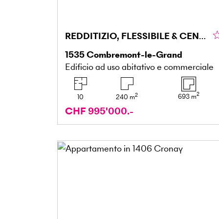
REDDITIZIO, FLESSIBILE & CENTRALE
1535
Combremont-le-Grand
Edificio ad uso abitativo e commerciale
2
2
693
m
10
240
m
CHF 995'000.-