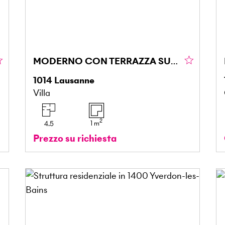
MODERNO CON TERRAZZA SUL TETTO - VISTA LAGO
1014
Lausanne
Villa
2
1
m
4.5
Prezzo su richiesta