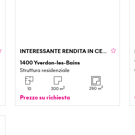
INTERESSANTE RENDITA IN CENTRO CITTÀ CON GIARDINO
1400
Yverdon-les-Bains
Struttura residenziale
2
2
260
m
10
300
m
Prezzo su richiesta