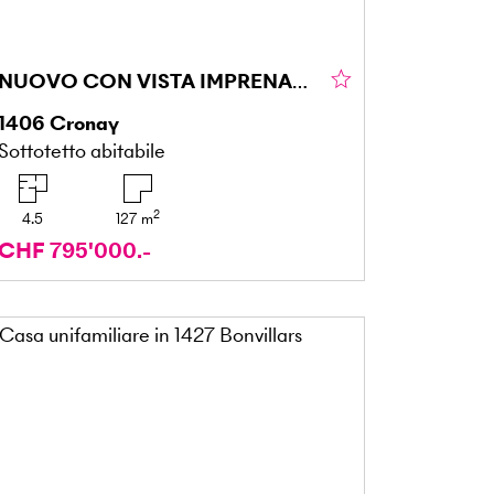
NUOVO CON VISTA IMPRENABILE
1406
Cronay
Sottotetto abitabile
2
4.5
127
m
CHF 795'000.-