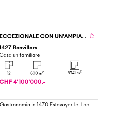
ECCEZIONALE CON UN'AMPIA DISPONIBILITÀ DI TEMPO
1427
Bonvillars
Casa unifamiliare
2
2
8'141
m
12
600
m
CHF 4'100'000.-