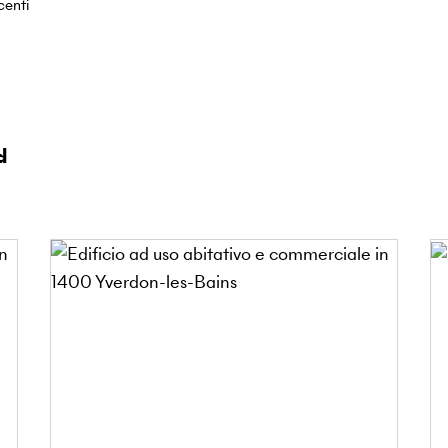
centi
d