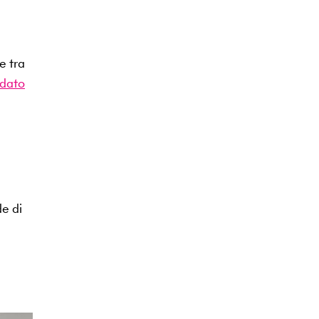
e tra
dato
de di
a