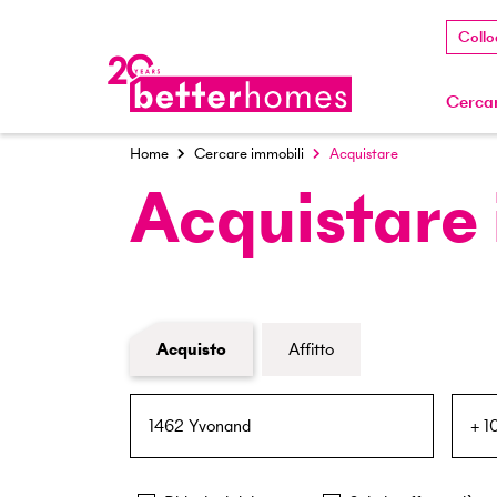
Collo
Cercar
Home
Cercare immobili
Acquistare
Acquistare
Modulo di ricerca immobiliare
Acquisto
Affitto
NPA / Località
Raggio