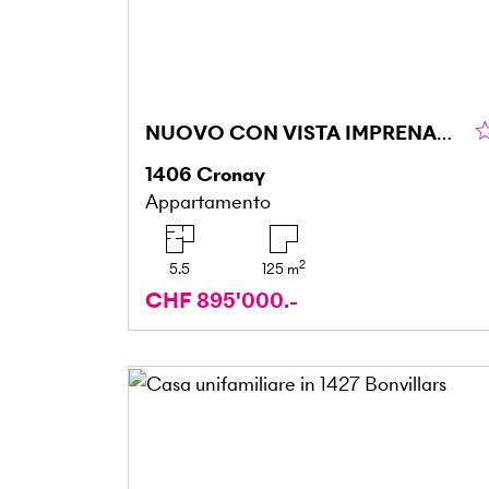
NUOVO CON VISTA IMPRENABILE
1406
Cronay
Appartamento
2
5.5
125
m
CHF 895'000.-