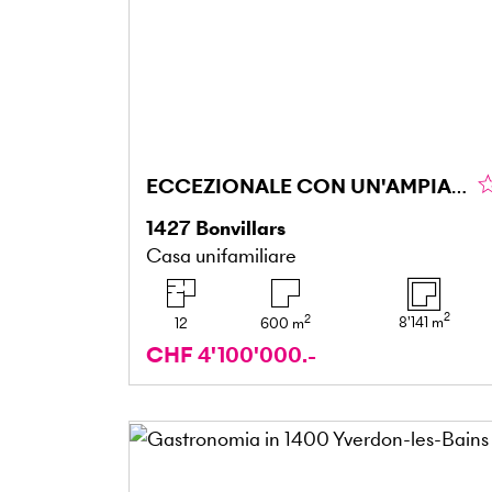
ECCEZIONALE CON UN'AMPIA DISPONIBILITÀ DI TEMPO
1427
Bonvillars
Casa unifamiliare
2
2
8'141
m
12
600
m
CHF 4'100'000.-