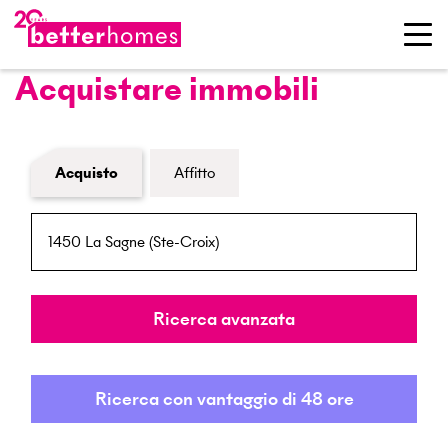
Acquistare immobili
Modulo di ricerca immobiliare
Acquisto
Affitto
NPA / Località
Raggio
Ricerca avanzata
Ricerca con vantaggio di 48 ore