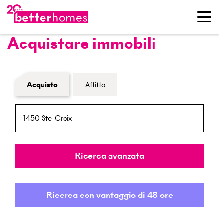
Acquistare immobili
Modulo di ricerca immobiliare
Acquisto
Affitto
NPA / Località
Raggio
Ricerca avanzata
Ricerca con vantaggio di 48 ore