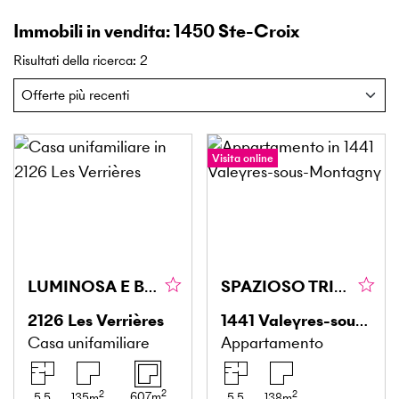
Immobili in vendita: 1450 Ste-Croix
Risultati della ricerca
:
2
Visita online
LUMINOSA E BEN ESPOSTA
SPAZIOSO TRIPLEX, TRANQUILLO, VICINO A MONTAGNY
2126
Les Verrières
1441
Valeyres-sous-Montagny
Casa unifamiliare
Appartamento
2
2
2
607
m
5.5
135
m
5.5
138
m