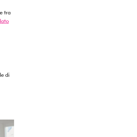
e tra
ato
de di
a