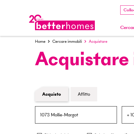
Collo
Cercar
Home
Cercare immobili
Acquistare
Acquistare
Modulo di ricerca immobiliare
Acquisto
Affitto
NPA / Località
Raggio