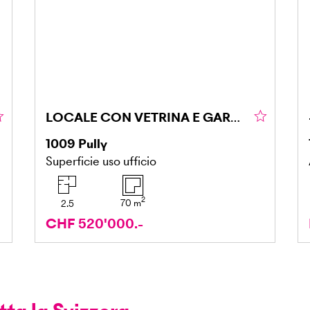
LOCALE CON VETRINA E GARAGE DOPPIO
1009
Pully
Superficie uso ufficio
2
70
m
2.5
CHF 520'000.-