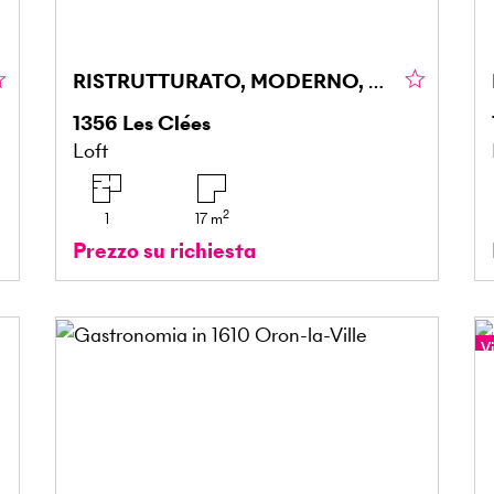
RISTRUTTURATO, MODERNO, CHIAVI IN MANO!
1356
Les Clées
Loft
2
1
17
m
Prezzo su richiesta
Vi