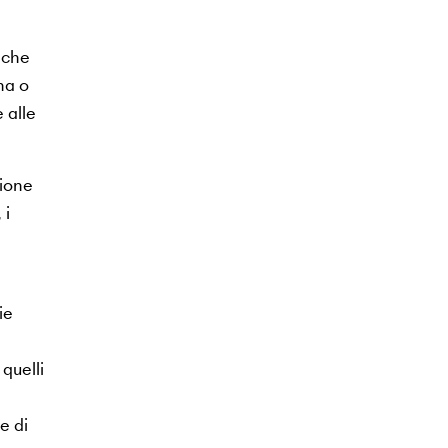
nche
na o
 alle
zione
 i
ie
quelli
e di