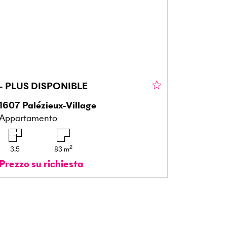
- PLUS DISPONIBLE
1607
Palézieux-Village
Appartamento
2
3.5
83
m
Prezzo su richiesta