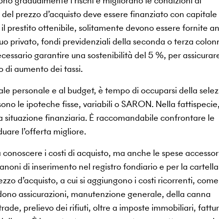
ono gradualmente i rischi e migliorano le condizioni di
 del prezzo d’acquisto deve essere finanziato con capitale
il prestito ottenibile, solitamente devono essere fornite a
uo privato, fondi previdenziali della seconda o terza colon
ecessario garantire una sostenibilità del 5 %, per assicurare
 di aumento dei tassi.
pitale personale e al budget, è tempo di occuparsi della sele
sono le ipoteche fisse, variabili o SARON. Nella fattispecie,
opria situazione finanziaria. È raccomandabile confrontare le
iduare l’offerta migliore.
conoscere i costi di acquisto, ma anche le spese accessor
noni di inserimento nel registro fondiario e per la cartella
zzo d’acquisto, a cui si aggiungono i costi ricorrenti, come 
ludono assicurazioni, manutenzione generale, della canna
rade, prelievo dei rifiuti, oltre a imposte immobiliari, fattur