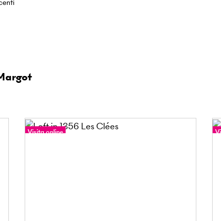
centi
-Margot
Visita online
Vi