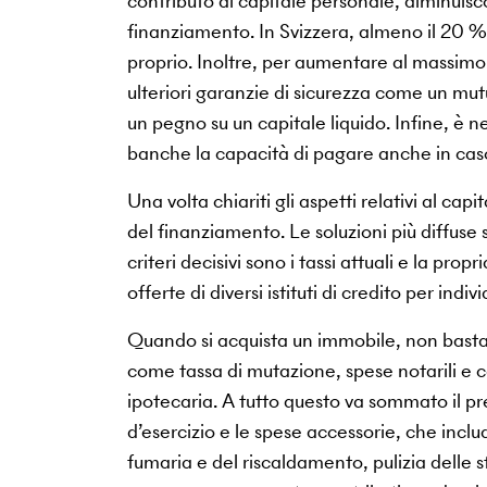
contributo di capitale personale, diminuisc
finanziamento. In Svizzera, almeno il 20 %
proprio. Inoltre, per aumentare al massimo 
ulteriori garanzie di sicurezza come un mut
un pegno su un capitale liquido. Infine, è n
banche la capacità di pagare anche in caso
Una volta chiariti gli aspetti relativi al ca
del finanziamento. Le soluzioni più diffuse 
criteri decisivi sono i tassi attuali e la pr
offerte di diversi istituti di credito per indiv
Quando si acquista un immobile, non basta 
come tassa di mutazione, spese notarili e ca
ipotecaria. A tutto questo va sommato il pre
d’esercizio e le spese accessorie, che inc
fumaria e del riscaldamento, pulizia delle st