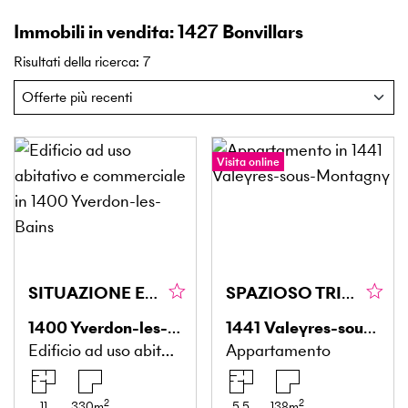
Immobili in vendita: 1427 Bonvillars
Risultati della ricerca
:
7
Visita online
SITUAZIONE ECCEZIONALE E RENDIMENTO STABILE
SPAZIOSO TRIPLEX, TRANQUILLO, VICINO A MONTAGNY
1400
Yverdon-les-Bains
1441
Valeyres-sous-Montagny
Edificio ad uso abitativo e commerciale
Appartamento
2
2
11
330
m
5.5
138
m