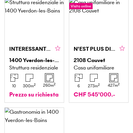
Visita online
INTERESSANTE RENDITA IN CENTRO CITTÀ CON GIARDINO
N'EST PLUS DISPONIBLE
1400
Yverdon-les-Bains
2108
Couvet
Struttura residenziale
Casa unifamiliare
2
2
2
2
260
m
427
m
10
300
m
6
273
m
Prezzo su richiesta
CHF 545'000.-