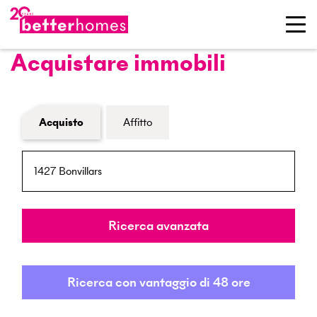
Acquistare immobili
Modulo di ricerca immobiliare
Acquisto
Affitto
NPA / Località
Raggio
Ricerca avanzata
Ricerca con vantaggio di 48 ore