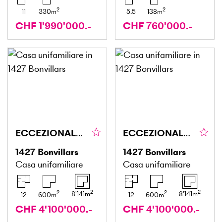
2
2
11
330
m
5.5
138
m
CHF 1'990'000.-
CHF 760'000.-
ECCEZIONALE CON UN'AMPIA DISPONIBILITÀ DI TEMPO
ECCEZIONALE CON UN'AMPIA DISPONIBILITÀ DI TEMPO
1427
Bonvillars
1427
Bonvillars
Casa unifamiliare
Casa unifamiliare
2
2
2
2
8'141
m
8'141
m
12
600
m
12
600
m
CHF 4'100'000.-
CHF 4'100'000.-