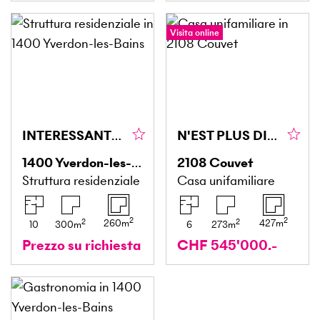
Visita online
INTERESSANTE RENDITA IN CENTRO CITTÀ CON GIARDINO
N'EST PLUS DISPONIBLE
1400
Yverdon-les-Bains
2108
Couvet
Struttura residenziale
Casa unifamiliare
2
2
2
2
260
m
427
m
10
300
m
6
273
m
Prezzo su richiesta
CHF 545'000.-