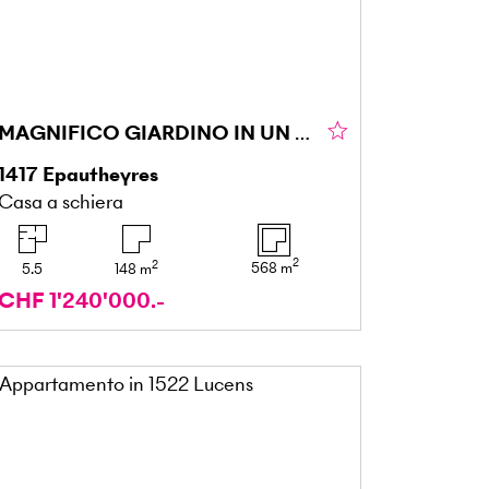
MAGNIFICO GIARDINO IN UN AMBIENTE TRANQUILLO
1417
Epautheyres
Casa a schiera
2
2
568
m
5.5
148
m
CHF 1'240'000.-