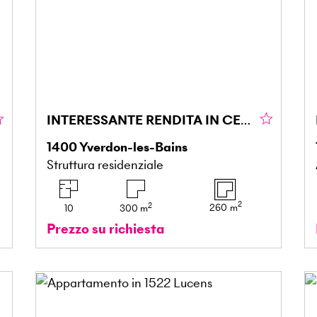
INTERESSANTE RENDITA IN CENTRO CITTÀ CON GIARDINO
1400
Yverdon-les-Bains
Struttura residenziale
2
2
260
m
10
300
m
Prezzo su richiesta