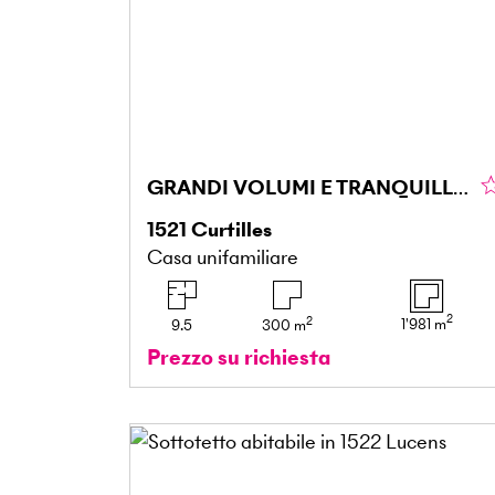
GRANDI VOLUMI E TRANQUILLITÀ
1521
Curtilles
Casa unifamiliare
2
2
1'981
m
9.5
300
m
Prezzo su richiesta