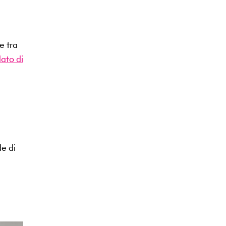
e tra
ato di
de di
a