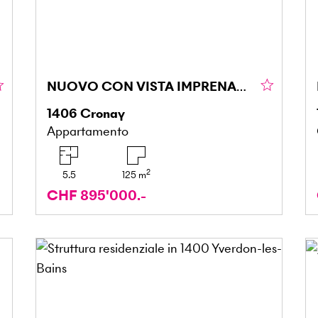
NUOVO CON VISTA IMPRENABILE
1406
Cronay
Appartamento
2
5.5
125
m
CHF 895'000.-