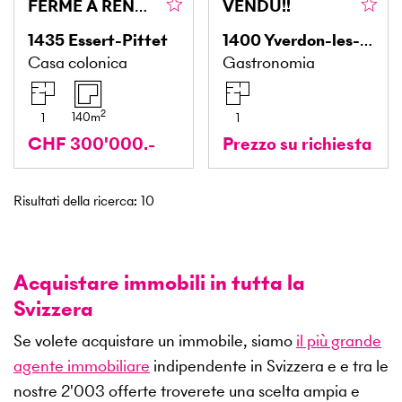
FERME À RÉNOVER
VENDU!!
1435
Essert-Pittet
1400
Yverdon-les-Bains
Casa colonica
Gastronomia
2
140
m
1
1
CHF 300'000.-
Prezzo su richiesta
Risultati della ricerca
:
10
Acquistare immobili in tutta la
Svizzera
Se volete acquistare un immobile, siamo
il più grande
agente immobiliare
indipendente in Svizzera e e tra le
nostre
2'003
offerte troverete una scelta ampia e