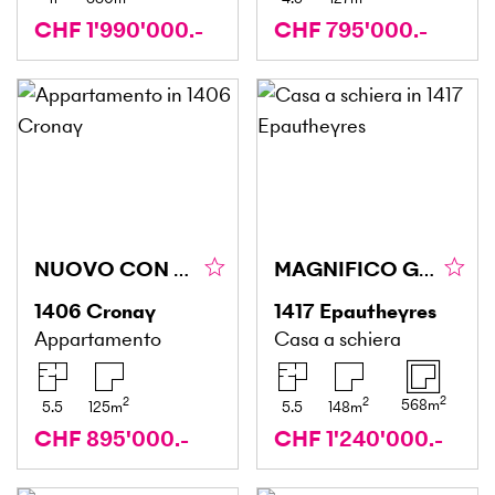
CHF 1'990'000.-
CHF 795'000.-
NUOVO CON VISTA IMPRENABILE
MAGNIFICO GIARDINO IN UN AMBIENTE TRANQUILLO
1406
Cronay
1417
Epautheyres
Appartamento
Casa a schiera
2
2
2
568
m
5.5
125
m
5.5
148
m
CHF 895'000.-
CHF 1'240'000.-