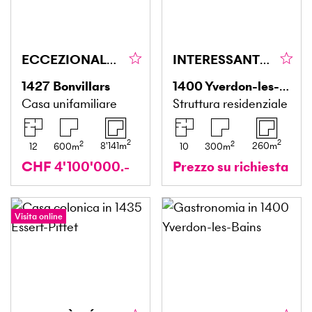
ECCEZIONALE CON UN'AMPIA DISPONIBILITÀ DI TEMPO
INTERESSANTE RENDITA IN CENTRO CITTÀ CON GIARDINO
1427
Bonvillars
1400
Yverdon-les-Bains
Casa unifamiliare
Struttura residenziale
2
2
2
2
8'141
m
260
m
12
600
m
10
300
m
CHF 4'100'000.-
Prezzo su richiesta
Visita online