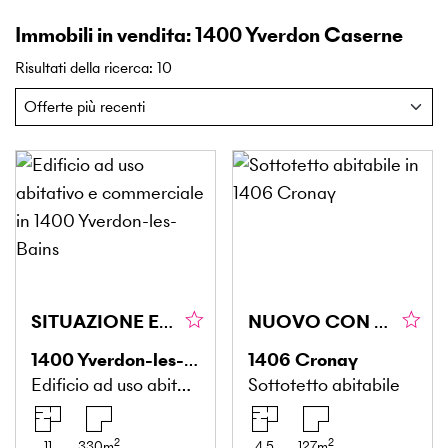
Immobili in vendita: 1400 Yverdon Caserne
Risultati della ricerca
:
10
SITUAZIONE ECCEZIONALE E RENDIMENTO STABILE
NUOVO CON VISTA IMPRENABILE
1400
Yverdon-les-Bains
1406
Cronay
Edificio ad uso abitativo e commerciale
Sottotetto abitabile
2
2
11
330
m
4.5
127
m