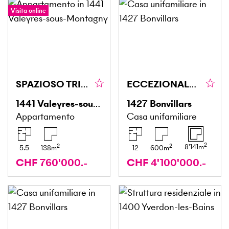
Visita online
SPAZIOSO TRIPLEX, TRANQUILLO, VICINO A MONTAGNY
ECCEZIONALE CON UN'AMPIA DISPONIBILITÀ DI TEMPO
1441
Valeyres-sous-Montagny
1427
Bonvillars
Appartamento
Casa unifamiliare
2
2
2
8'141
m
5.5
138
m
12
600
m
CHF 760'000.-
CHF 4'100'000.-