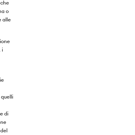
nche
na o
 alle
zione
 i
ie
quelli
e di
one
 del