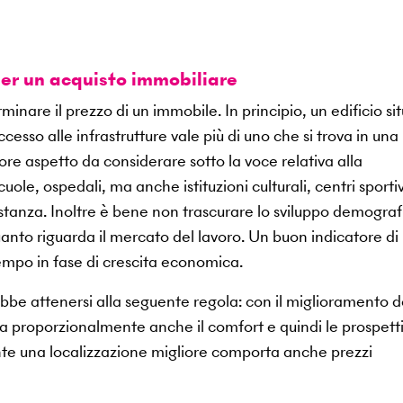
per un acquisto immobiliare
minare il prezzo di un immobile. In principio, un edificio si
cesso alle infrastrutture vale più di uno che si trova in una
iore aspetto da considerare sotto la voce relativa alla
cuole, ospedali, ma anche istituzioni culturali, centri sportiv
istanza. Inoltre è bene non trascurare lo sviluppo demograf
uanto riguarda il mercato del lavoro. Un buon indicatore di
tempo in fase di crescita economica.
be attenersi alla seguente regola: con il miglioramento d
 proporzionalmente anche il comfort e quindi le prospetti
mente una localizzazione migliore comporta anche prezzi