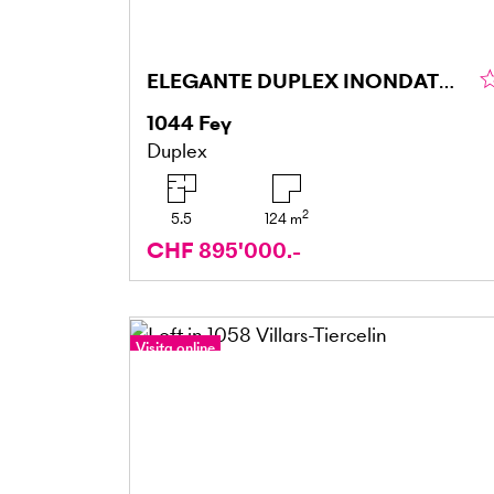
ELEGANTE DUPLEX INONDATO DI LUCE
1044
Fey
Duplex
2
5.5
124
m
CHF 895'000.-
Visita online