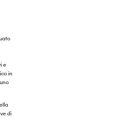
tuato
i e
ico in
 uno
ella
ve di