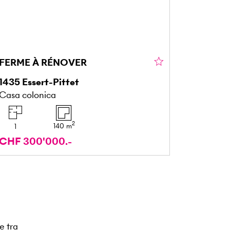
FERME À RÉNOVER
1435
Essert-Pittet
Casa colonica
2
140
m
1
CHF 300'000.-
e tra