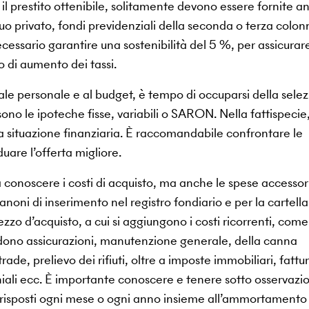
il prestito ottenibile, solitamente devono essere fornite a
uo privato, fondi previdenziali della seconda o terza colon
ecessario garantire una sostenibilità del 5 %, per assicurare
 di aumento dei tassi.
pitale personale e al budget, è tempo di occuparsi della sele
sono le ipoteche fisse, variabili o SARON. Nella fattispecie,
opria situazione finanziaria. È raccomandabile confrontare le
iduare l’offerta migliore.
conoscere i costi di acquisto, ma anche le spese accessor
noni di inserimento nel registro fondiario e per la cartella
zzo d’acquisto, a cui si aggiungono i costi ricorrenti, come 
ludono assicurazioni, manutenzione generale, della canna
rade, prelievo dei rifiuti, oltre a imposte immobiliari, fattur
iali ecc. È importante conoscere e tenere sotto osservazi
orrisposti ogni mese o ogni anno insieme all’ammortamento