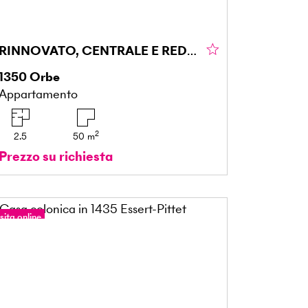
RINNOVATO, CENTRALE E REDDITIZIO
1350
Orbe
Appartamento
2
2.5
50
m
Prezzo su richiesta
sita online