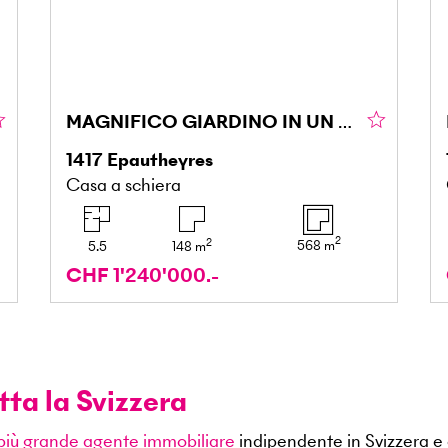
MAGNIFICO GIARDINO IN UN AMBIENTE TRANQUILLO
1417
Epautheyres
Casa a schiera
2
2
568
m
5.5
148
m
CHF 1'240'000.-
tta la Svizzera
 più grande agente immobiliare
indipendente in Svizzera e 