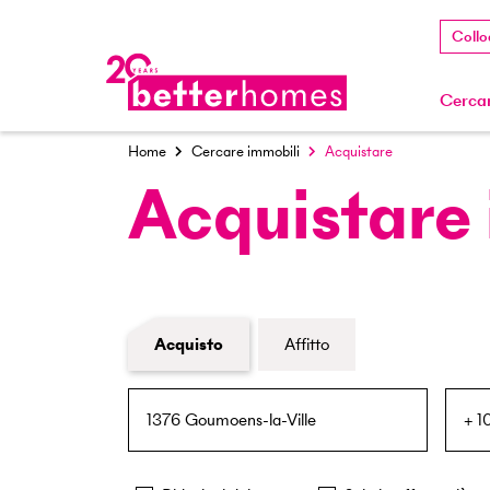
Collo
Cercar
Home
Cercare immobili
Acquistare
Acquistare
Modulo di ricerca immobiliare
Acquisto
Affitto
NPA / Località
Raggio