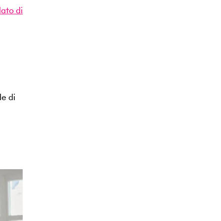
ato di
de di
a