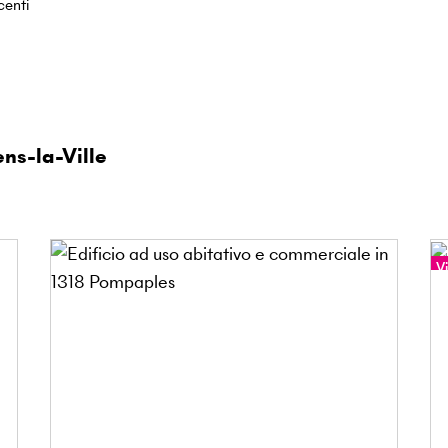
centi
ns-la-Ville
Vi