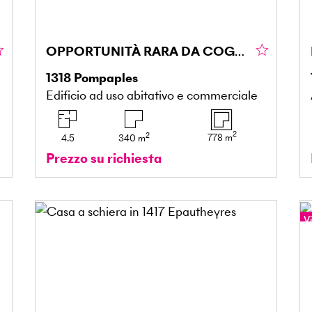
OPPORTUNITÀ RARA DA COGLIERE
1318
Pompaples
Edificio ad uso abitativo e commerciale
2
2
778
m
4.5
340
m
Prezzo su richiesta
Vi