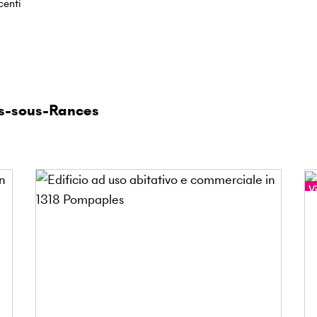
centi
es-sous-Rances
Vi