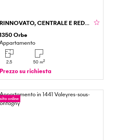
RINNOVATO, CENTRALE E REDDITIZIO
1350
Orbe
Appartamento
2
2.5
50
m
Prezzo su richiesta
sita online