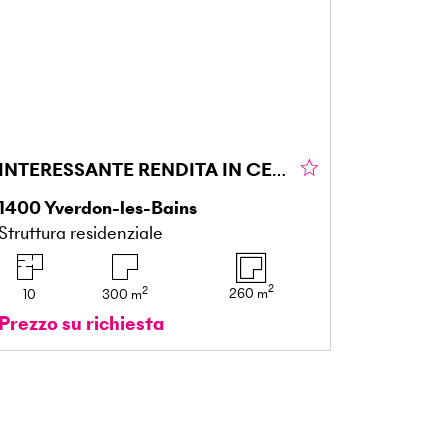
INTERESSANTE RENDITA IN CENTRO CITTÀ CON GIARDINO
1400
Yverdon-les-Bains
Struttura residenziale
2
2
260
m
10
300
m
Prezzo su richiesta