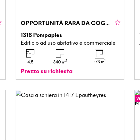
OPPORTUNITÀ RARA DA COGLIERE
1318
Pompaples
Edificio ad uso abitativo e commerciale
2
2
778
m
4.5
340
m
Prezzo su richiesta
Vi