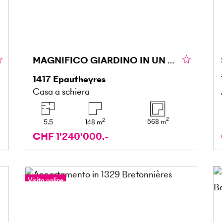
MAGNIFICO GIARDINO IN UN AMBIENTE TRANQUILLO
1417
Epautheyres
Casa a schiera
2
2
568
m
5.5
148
m
CHF 1'240'000.-
Visita online