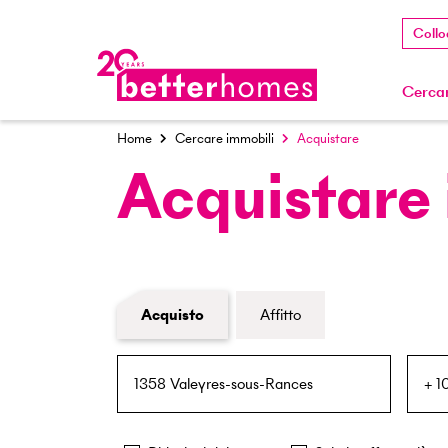
Collo
Cercar
Home
Cercare immobili
Acquistare
Acquistare
Modulo di ricerca immobiliare
Acquisto
Affitto
NPA / Località
Raggio