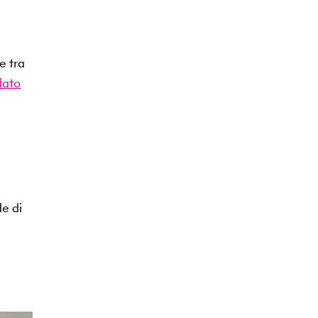
e tra
ato
de di
a