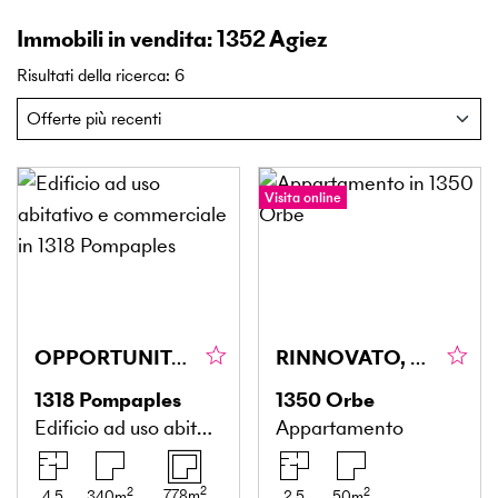
Immobili in vendita: 1352 Agiez
Risultati della ricerca
:
6
Visita online
OPPORTUNITÀ RARA DA COGLIERE
RINNOVATO, CENTRALE E REDDITIZIO
1318
Pompaples
1350
Orbe
Edificio ad uso abitativo e commerciale
Appartamento
2
2
2
778
m
4.5
340
m
2.5
50
m