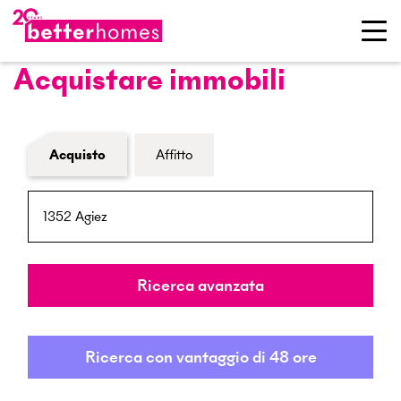
Acquistare immobili
Modulo di ricerca immobiliare
Acquisto
Affitto
NPA / Località
Raggio
Ricerca avanzata
Ricerca con vantaggio di 48 ore