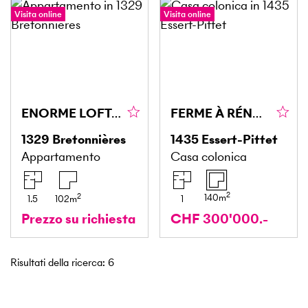
Visita online
Visita online
ENORME LOFT UNICO
FERME À RÉNOVER
1329
Bretonnières
1435
Essert-Pittet
Appartamento
Casa colonica
2
2
140
m
1.5
102
m
1
Prezzo su richiesta
CHF 300'000.-
Risultati della ricerca
:
6