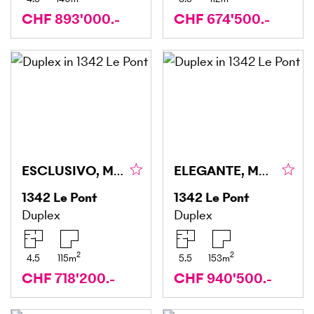
CHF 893'000.-
CHF 674'500.-
ESCLUSIVO, MODERNO & SUL LAGO
ELEGANTE, MODERNO & ADATTO ALLE FAMIGLIE
1342
Le Pont
1342
Le Pont
Duplex
Duplex
2
2
4.5
115
m
5.5
153
m
CHF 718'200.-
CHF 940'500.-