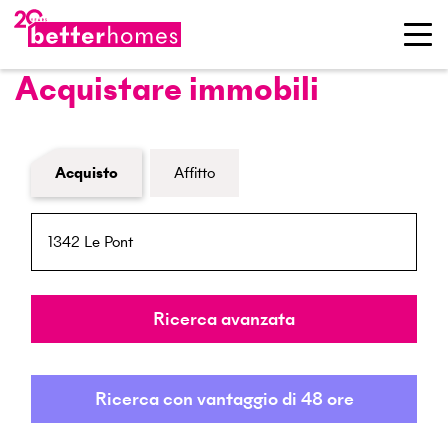
Acquistare immobili
Modulo di ricerca immobiliare
Acquisto
Affitto
NPA / Località
Raggio
Ricerca avanzata
Ricerca con vantaggio di 48 ore