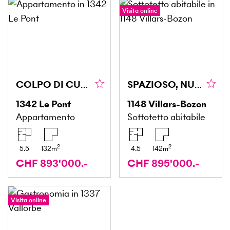
Visita online
COLPO DI CUORE ASSICURATO
SPAZIOSO, NUOVO E ADATTO ALLE FAMIGLIE
1342
Le Pont
1148
Villars-Bozon
Appartamento
Sottotetto abitabile
2
2
5.5
132
m
4.5
142
m
CHF 893'000.-
CHF 895'000.-
Visita online