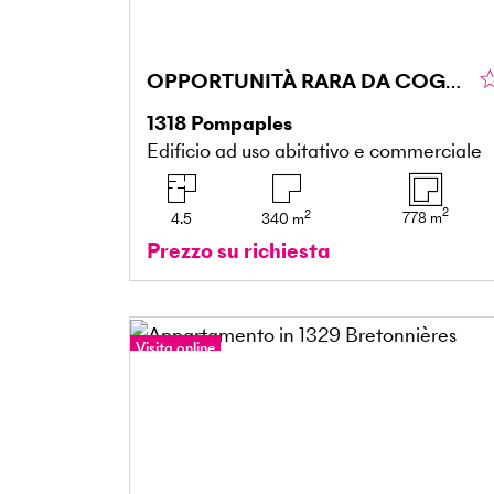
OPPORTUNITÀ RARA DA COGLIERE
1318
Pompaples
Edificio ad uso abitativo e commerciale
2
2
778
m
4.5
340
m
Prezzo su richiesta
Visita online