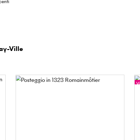
centi
ay-Ville
Vi