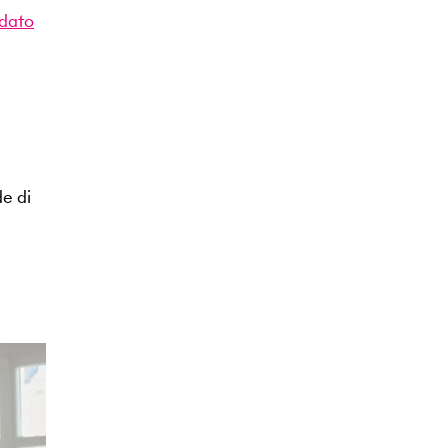
dato
de di
a