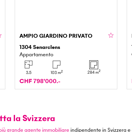
AMPIO GIARDINO PRIVATO
1304
Senarclens
Appartamento
2
2
284
m
3.5
103
m
CHF 798'000.-
tta la Svizzera
 più grande agente immobiliare
indipendente in Svizzera e 