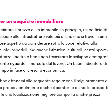
per un acquisto immobiliare
minare il prezzo di un immobile. In principio, un edificio si
cesso alle infrastrutture vale più di uno che si trova in una
iore aspetto da considerare sotto la voce relativa alla
cuole, ospedali, ma anche istituzioni culturali, centri sportiv
istanza. Inoltre è bene non trascurare lo sviluppo demograf
uanto riguarda il mercato del lavoro. Un buon indicatore di
tempo in fase di crescita economica.
be attenersi alla seguente regola: con il miglioramento d
 proporzionalmente anche il comfort e quindi le prospetti
mente una localizzazione migliore comporta anche prezzi