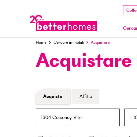
Collo
Cercar
Home
Cercare immobili
Acquistare
Acquistare
Modulo di ricerca immobiliare
Acquisto
Affitto
NPA / Località
Raggio