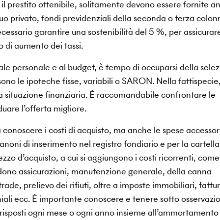
il prestito ottenibile, solitamente devono essere fornite a
uo privato, fondi previdenziali della seconda o terza colon
ecessario garantire una sostenibilità del 5 %, per assicurare
 di aumento dei tassi.
pitale personale e al budget, è tempo di occuparsi della sele
sono le ipoteche fisse, variabili o SARON. Nella fattispecie,
opria situazione finanziaria. È raccomandabile confrontare le
iduare l’offerta migliore.
conoscere i costi di acquisto, ma anche le spese accessor
noni di inserimento nel registro fondiario e per la cartella
zzo d’acquisto, a cui si aggiungono i costi ricorrenti, come 
ludono assicurazioni, manutenzione generale, della canna
rade, prelievo dei rifiuti, oltre a imposte immobiliari, fattur
iali ecc. È importante conoscere e tenere sotto osservazi
orrisposti ogni mese o ogni anno insieme all’ammortamento