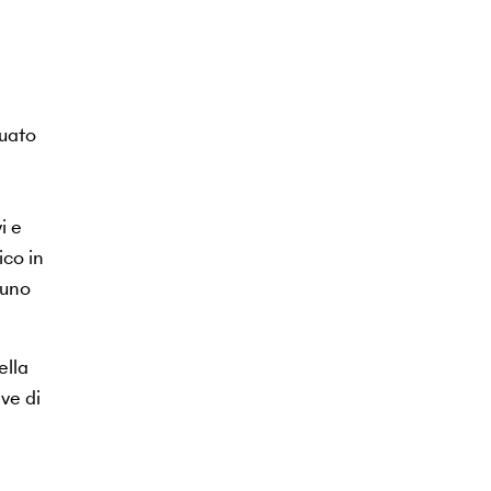
tuato
i e
ico in
 uno
ella
ve di