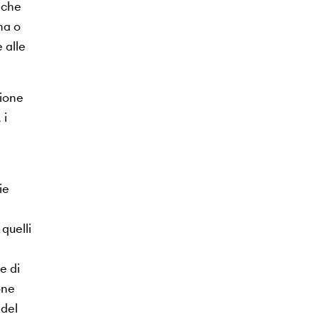
nche
na o
 alle
zione
 i
ie
quelli
e di
one
 del