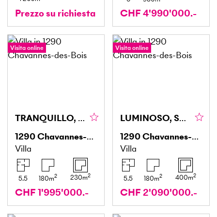
Prezzo su richiesta
CHF 4'990'000.-
Visita online
Visita online
TRANQUILLO, SPAZIOSO & ELEGANTE
LUMINOSO, SPAZIOSO & CONFORTEVOLE
1290
Chavannes-des-Bois
1290
Chavannes-des-Bois
Villa
Villa
2
2
2
2
230
m
400
m
5.5
180
m
5.5
180
m
CHF 1'995'000.-
CHF 2'090'000.-