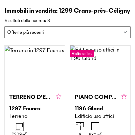
Immobili in vendita: 1299 Crans-près-Céligny
Risultati della ricerca
:
8
Visita online
TERRENO D'ECCEZIONE CON LICENZA IN VIGORE!
PIANO COMPLETO DI UFFICI CON 36 POSTI AUTO
1297
Founex
1196
Gland
Terreno
Edificio uso uffici
2
2
1'209
m
6
980
m