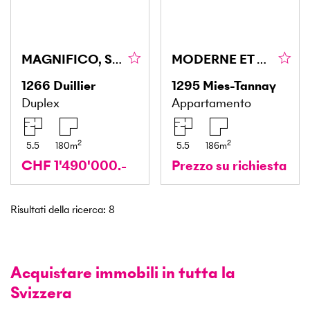
MAGNIFICO, SPAZIOSO, RINNOVATO CON VISTA LIBERA
MODERNE ET SPACIEUX À DEUX PAS DU LAC
1266
Duillier
1295
Mies-Tannay
Duplex
Appartamento
2
2
5.5
180
m
5.5
186
m
CHF 1'490'000.-
Prezzo su richiesta
Risultati della ricerca
:
8
Acquistare immobili in tutta la
Svizzera