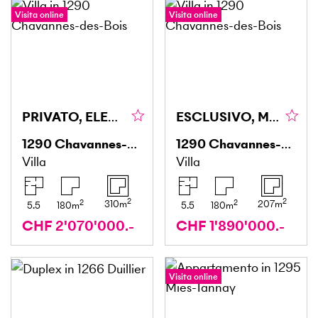
Visita online
Visita online
PRIVATO, ELEGANTE & ADATTO ALLE FAMIGLIE
ESCLUSIVO, MODERNO & CON GIARDINO
1290
Chavannes-des-Bois
1290
Chavannes-des-Bois
Villa
Villa
2
2
2
2
310
m
207
m
5.5
180
m
5.5
180
m
CHF 2'070'000.-
CHF 1'890'000.-
Visita online