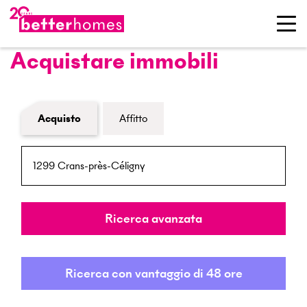
Acquistare immobili
Modulo di ricerca immobiliare
Acquisto
Affitto
NPA / Località
Raggio
Ricerca avanzata
Ricerca con vantaggio di 48 ore