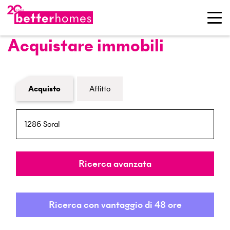
Acquistare immobili
Modulo di ricerca immobiliare
Acquisto
Affitto
NPA / Località
Raggio
Ricerca avanzata
Ricerca con vantaggio di 48 ore