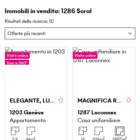
Immobili in vendita: 1286 Soral
Risultati della ricerca
:
10
Visita online
Visita online
Tour a 360°
ELEGANTE, LUMINOSO & RAFFINATO
MAGNIFICA RESIDENZA CON DEPENDANCE E ANNESSO
1203
Genève
1287
Laconnex
Appartamento
Casa unifamiliare
2
2
2
1'497
m
3.5
81
m
14
374
m