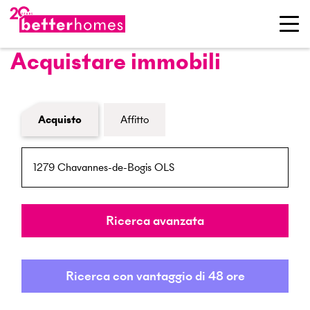
Acquistare immobili
Modulo di ricerca immobiliare
Acquisto
Affitto
NPA / Località
Raggio
Ricerca avanzata
Ricerca con vantaggio di 48 ore