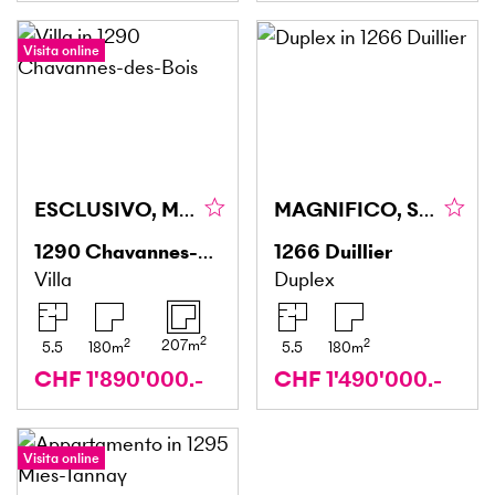
Visita online
ESCLUSIVO, MODERNO & CON GIARDINO
MAGNIFICO, SPAZIOSO, RINNOVATO CON VISTA LIBERA
1290
Chavannes-des-Bois
1266
Duillier
Villa
Duplex
2
2
2
207
m
5.5
180
m
5.5
180
m
CHF 1'890'000.-
CHF 1'490'000.-
Visita online