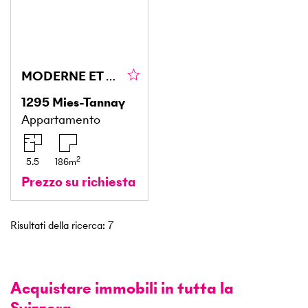
MODERNE ET SPACIEUX À DEUX PAS DU LAC
1295
Mies-Tannay
Appartamento
2
5.5
186
m
Prezzo su richiesta
Risultati della ricerca
:
7
Acquistare immobili in tutta la
Svizzera