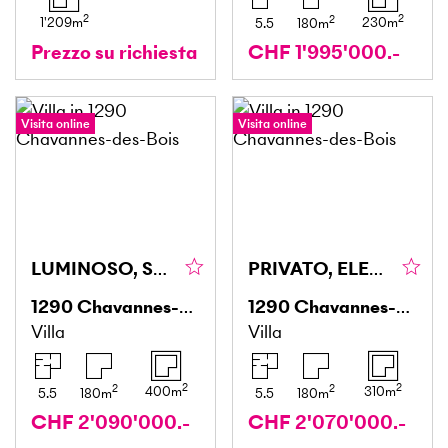
2
2
2
1'209
m
230
m
5.5
180
m
Prezzo su richiesta
CHF 1'995'000.-
Visita online
Visita online
LUMINOSO, SPAZIOSO & CONFORTEVOLE
PRIVATO, ELEGANTE & ADATTO ALLE FAMIGLIE
1290
Chavannes-des-Bois
1290
Chavannes-des-Bois
Villa
Villa
2
2
2
2
400
m
310
m
5.5
180
m
5.5
180
m
CHF 2'090'000.-
CHF 2'070'000.-