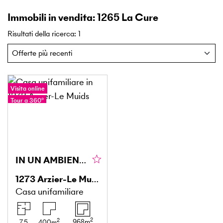
Immobili in vendita: 1265 La Cure
Risultati della ricerca
:
1
Visita online
Tour a 360°
IN UN AMBIENTE TRANQUILLO CON VISTA SUL LAGO
1273
Arzier-Le Muids
Casa unifamiliare
2
2
968
m
7.5
400
m