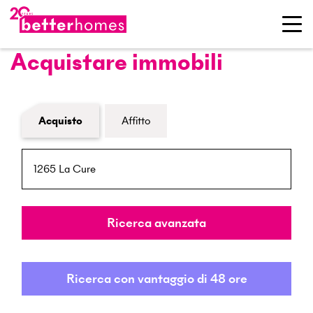
Acquistare immobili
Modulo di ricerca immobiliare
Acquisto
Affitto
NPA / Località
Raggio
Ricerca avanzata
Ricerca con vantaggio di 48 ore