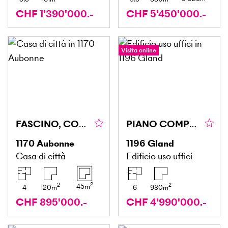
CHF 1'390'000.-
CHF 5'450'000.-
Visita online
FASCINO, COMFORT E AUTENTICITÀ
PIANO COMPLETO DI UFFICI CON 36 POSTI AUTO
1170
Aubonne
1196
Gland
Casa di città
Edificio uso uffici
2
2
2
45
m
4
120
m
6
980
m
CHF 895'000.-
CHF 4'990'000.-