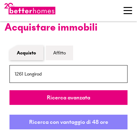
Acquistare immobili
Modulo di ricerca immobiliare
Acquisto
Affitto
NPA / Località
Raggio
Ricerca avanzata
Ricerca con vantaggio di 48 ore