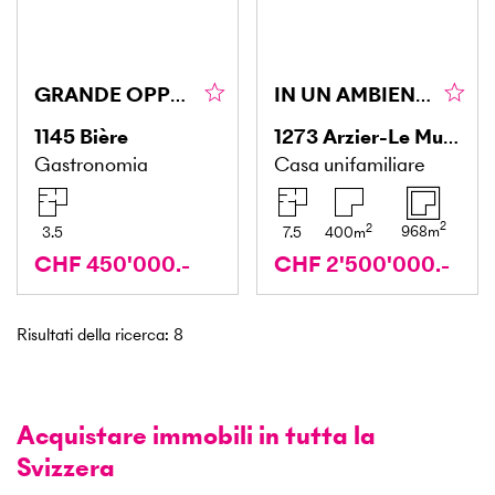
GRANDE OPPORTUNITÀ DI RISTRUTTURAZIONE
IN UN AMBIENTE TRANQUILLO CON VISTA SUL LAGO
1145
Bière
1273
Arzier-Le Muids
Gastronomia
Casa unifamiliare
2
2
968
m
3.5
7.5
400
m
CHF 450'000.-
CHF 2'500'000.-
Risultati della ricerca
:
8
Acquistare immobili in tutta la
Svizzera