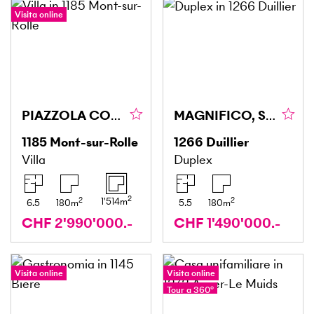
Visita online
PIAZZOLA CON SPLENDIDA VISTA E PISCINA
MAGNIFICO, SPAZIOSO, RINNOVATO CON VISTA LIBERA
1185
Mont-sur-Rolle
1266
Duillier
Villa
Duplex
2
2
2
1'514
m
6.5
180
m
5.5
180
m
CHF 2'990'000.-
CHF 1'490'000.-
Visita online
Visita online
Tour a 360°