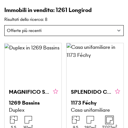
Immobili in vendita: 1261 Longirod
Risultati della ricerca
:
8
MAGNIFICO SPAZIOSO E VISTA PANORAMICA SUL LAGO
SPLENDIDO CON VISTA PANORAMICA SUL LAGO
1269
Bassins
1173
Féchy
Duplex
Casa unifamiliare
2
2
2
3'023
m
5.5
161
m
9.5
380
m