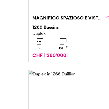
MAGNIFICO SPAZIOSO E VISTA PANORAMICA SUL LAGO
1269
Bassins
Duplex
2
5.5
161
m
CHF 1'390'000.-