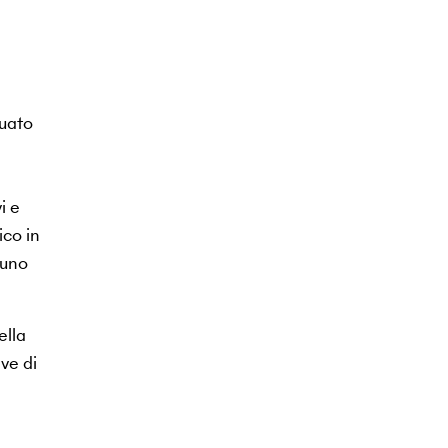
tuato
i e
ico in
 uno
ella
ve di