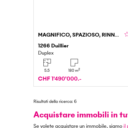
MAGNIFICO, SPAZIOSO, RINNOVATO CON VISTA LIBERA
1266
Duillier
Duplex
2
5.5
180
m
CHF 1'490'000.-
Risultati della ricerca
:
6
Acquistare immobili in tu
Se volete acquistare un immobile, siamo
il