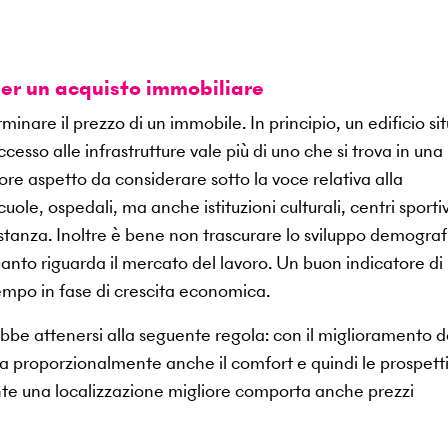
per un acquisto immobiliare
minare il prezzo di un immobile. In principio, un edificio si
cesso alle infrastrutture vale più di uno che si trova in una
iore aspetto da considerare sotto la voce relativa alla
cuole, ospedali, ma anche istituzioni culturali, centri sportiv
istanza. Inoltre è bene non trascurare lo sviluppo demograf
uanto riguarda il mercato del lavoro. Un buon indicatore di
tempo in fase di crescita economica.
be attenersi alla seguente regola: con il miglioramento d
 proporzionalmente anche il comfort e quindi le prospetti
mente una localizzazione migliore comporta anche prezzi