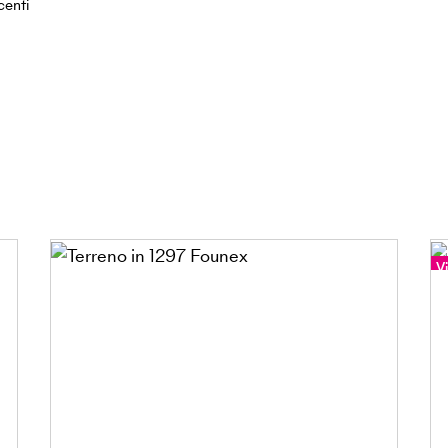
centi
Vi