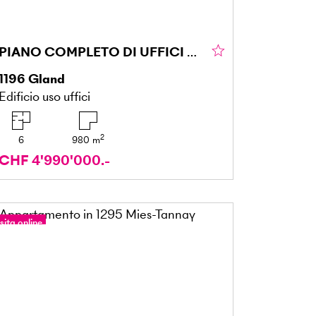
PIANO COMPLETO DI UFFICI CON 36 POSTI AUTO
1196
Gland
Edificio uso uffici
2
6
980
m
CHF 4'990'000.-
sita online