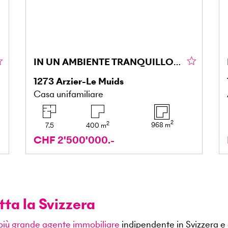
IN UN AMBIENTE TRANQUILLO CON VISTA SUL LAGO
1273
Arzier-Le Muids
Casa unifamiliare
2
2
968
m
7.5
400
m
CHF 2'500'000.-
tta la Svizzera
 più grande agente immobiliare
indipendente in Svizzera e 