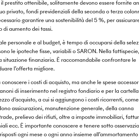
il prestito ottenibile, solitamente devono essere fornite a
uo privato, fondi previdenziali della seconda o terza colon
ecessario garantire una sostenibilità del 5 %, per assicurare
 di aumento dei tassi.
pitale personale e al budget, è tempo di occuparsi della sele
sono le ipoteche fisse, variabili o SARON. Nella fattispecie,
opria situazione finanziaria. È raccomandabile confrontare le
iduare l’offerta migliore.
conoscere i costi di acquisto, ma anche le spese accessor
noni di inserimento nel registro fondiario e per la cartella
zzo d’acquisto, a cui si aggiungono i costi ricorrenti, come 
ludono assicurazioni, manutenzione generale, della canna
rade, prelievo dei rifiuti, oltre a imposte immobiliari, fattur
iali ecc. È importante conoscere e tenere sotto osservazi
orrisposti ogni mese o ogni anno insieme all’ammortamento