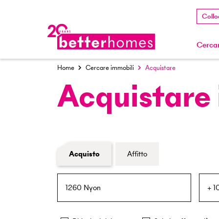
Collo
Cercar
Home
Cercare immobili
Acquistare
Acquistare
Modulo di ricerca immobiliare
Acquisto
Affitto
NPA / Località
Raggio