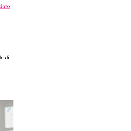
dato
de di
a