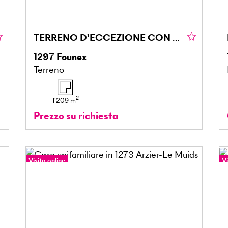
TERRENO D'ECCEZIONE CON LICENZA IN VIGORE!
1297
Founex
Terreno
2
1'209
m
Prezzo su richiesta
Visita online
Vi
Tour a 360°