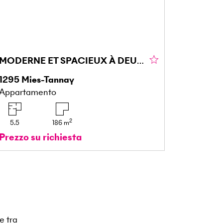
MODERNE ET SPACIEUX À DEUX PAS DU LAC
1295
Mies-Tannay
Appartamento
2
5.5
186
m
Prezzo su richiesta
e tra