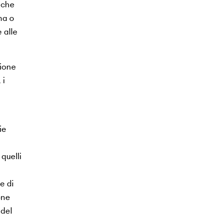
nche
na o
 alle
zione
 i
ie
quelli
e di
one
 del