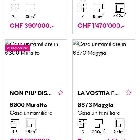
2
2
2
492
m
2.5
65
m
7
185
m
CHF 390'000.-
CHF 1'470'000.-
Visita online
NON PIU' DISPONIBILE
LA VOSTRA FUTURA OASI
6600
Muralto
6673
Maggia
Casa unifamiliare
Casa unifamiliare
2
2
2
109
m
371
m
4.5
6
200
m