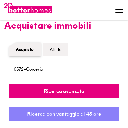
Acquistare immobili
Modulo di ricerca immobiliare
Acquisto
Affitto
NPA / Località
Raggio
Ricerca avanzata
Ricerca con vantaggio di 48 ore