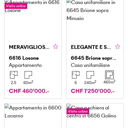
Visita online
MERAVIGLIOSA ATMOSFERA ABITATIVA LUMINOSA
ELEGANTE E SPAZIOSA CON GIARDINO E PISCINA
6616
Losone
6645
Brione sopra Minusio
Appartamento
Casa unifamiliare
2
2
2
460
m
2.5
60
m
6
240
m
CHF 460'000.-
CHF 1'250'000.-
Visita online