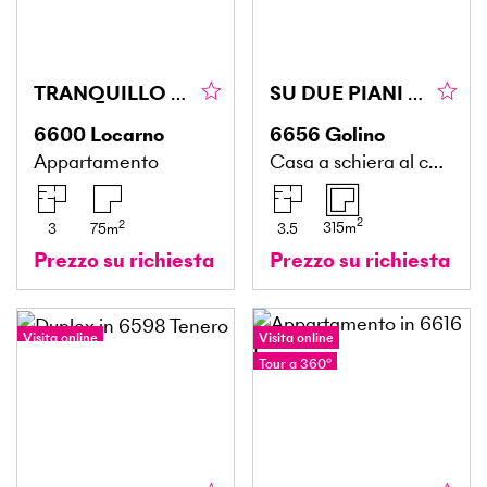
TRANQUILLO CON PISCINA E SPLENDIDA VISTA LAGO
SU DUE PIANI CON CORTILE ANCHE SECONDARIA
6600
Locarno
6656
Golino
Appartamento
Casa a schiera al centro
2
2
315
m
3
75
m
3.5
Prezzo su richiesta
Prezzo su richiesta
Visita online
Visita online
Tour a 360°