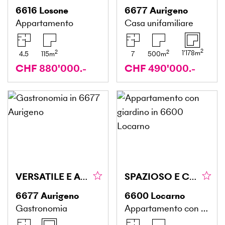
6616
Losone
6677
Aurigeno
Appartamento
Casa unifamiliare
2
2
2
1'178
m
4.5
115
m
7
500
m
CHF 880'000.-
CHF 490'000.-
VERSATILE E AFFASCIANTE
SPAZIOSO E CENTRALE CON GIARDINO IN COSTRUZIONE
6677
Aurigeno
6600
Locarno
Gastronomia
Appartamento con giardino