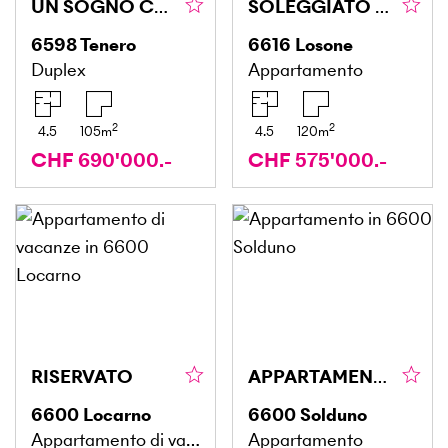
UN SOGNO CON VISTA SUL LAGO ED UN BEL GIARDINO
SOLEGGIATO E SPAZIOSO DUPLEX
6598
Tenero
6616
Losone
Duplex
Appartamento
2
2
4.5
105
m
4.5
120
m
CHF 690'000.-
CHF 575'000.-
RISERVATO
APPARTAMENTO LUMINOSO CON DEPENDANCE E VISTA
6600
Locarno
6600
Solduno
Appartamento di vacanze
Appartamento