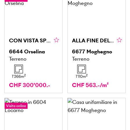
CON VISTA SPETTACOLARE
ALLA FINE DEL VILLAGGIO CON UNA SPLENDIDA VISTA
6644
Orselina
6677
Moghegno
Terreno
Terreno
2
2
1'366
m
1'110
m
CHF 300'000.-
CHF 563.-/m²
Visita online