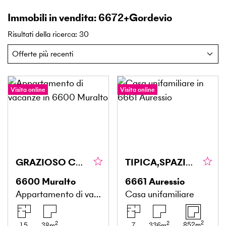
Immobili in vendita: 6672+Gordevio
Risultati della ricerca
:
30
Visita online
Visita online
GRAZIOSO CON MERAVIGLIOSA VISTA LAGO
TIPICA,SPAZIOSA CON TANTO SOLE E NATURA
6600
Muralto
6661
Auressio
Appartamento di vacanze
Casa unifamiliare
2
2
2
852
m
1.5
38
m
7
336
m