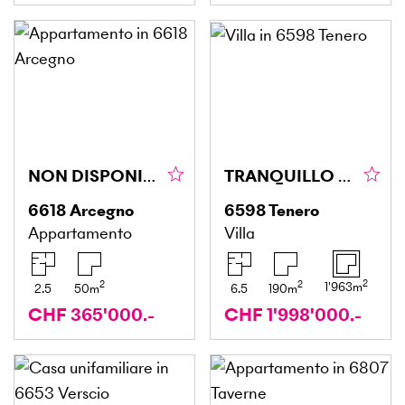
NON DISPONIBILE - VENDUTO - VERKAUFT
TRANQUILLO E CENTRALE
6618
Arcegno
6598
Tenero
Appartamento
Villa
2
2
2
1'963
m
2.5
50
m
6.5
190
m
CHF 365'000.-
CHF 1'998'000.-