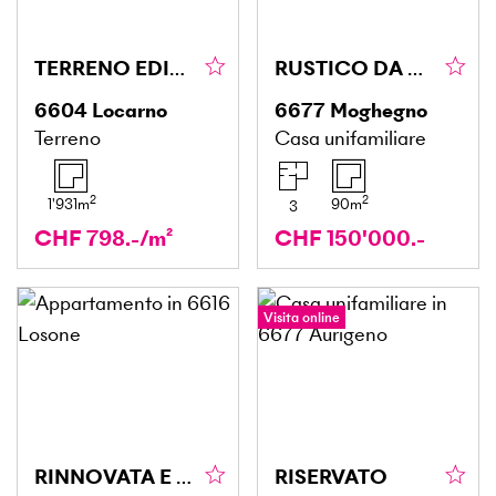
TERRENO EDIFICABILE CON BELLISSIMA VISTA
RUSTICO DA RISTRUTTURARE
6604
Locarno
6677
Moghegno
Terreno
Casa unifamiliare
2
2
1'931
m
90
m
3
CHF 798.-/m²
CHF 150'000.-
Visita online
RINNOVATA E CONFORTEVOLE
RISERVATO