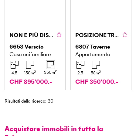
NON E PIÙ DISPONIBILE
POSIZIONE TRANQUILLA
6653
Verscio
6807
Taverne
Casa unifamiliare
Appartamento
2
2
2
350
m
4.5
150
m
2.5
58
m
CHF 895'000.-
CHF 350'000.-
Risultati della ricerca
:
30
Acquistare immobili in tutta la