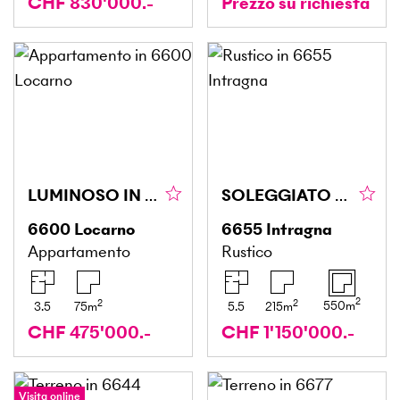
CHF 830'000.-
Prezzo su richiesta
LUMINOSO IN ZONA CENTRALE
SOLEGGIATO CON TERRAZZA E MOLTO SPAZIO
6600
Locarno
6655
Intragna
Appartamento
Rustico
2
2
2
550
m
3.5
75
m
5.5
215
m
CHF 475'000.-
CHF 1'150'000.-
Visita online