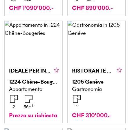
CHF 1'090'000.-
CHF 890'000.-
IDEALE PER INVESTITORI CON PISCINA
RISTORANTE CON OTTIMO FATTURATO
1224
Chêne-Bougeries
1205
Genève
Appartamento
Gastronomia
2
2
56
m
1
Prezzo su richiesta
CHF 310'000.-