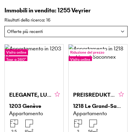
Immobili in vendita: 1255 Veyrier
Risultati della ricerca
:
16
Visita online
Riduzione del prezzo
Tour a 360°
Visita online
Tour a 360°
ELEGANTE, LUMINOSO & RAFFINATO
PREISREDUKTION! UN'OPPORTUNITÀ RARA A GRAND-SACONNEX
1203
Genève
1218
Le Grand-Saconnex
Appartamento
Appartamento
2
2
3.5
81
m
3
56
m