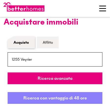
Acquistare immobili
Modulo di ricerca immobiliare
Acquisto
Affitto
NPA / Località
Raggio
Ricerca avanzata
Ricerca con vantaggio di 48 ore