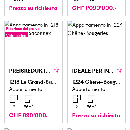
Prezzo su richiesta
CHF 1'090'000.-
Riduzione del prezzo
Visita online
Tour a 360°
PREISREDUKTION! UN'OPPORTUNITÀ RARA A GRAND-SACONNEX
IDEALE PER INVESTITORI CON PISCINA
1218
Le Grand-Saconnex
1224
Chêne-Bougeries
Appartamento
Appartamento
2
2
3
56
m
2
56
m
CHF 890'000.-
Prezzo su richiesta