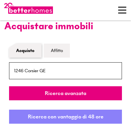
Acquistare immobili
Modulo di ricerca immobiliare
Acquisto
Affitto
NPA / Località
Raggio
Ricerca avanzata
Ricerca con vantaggio di 48 ore