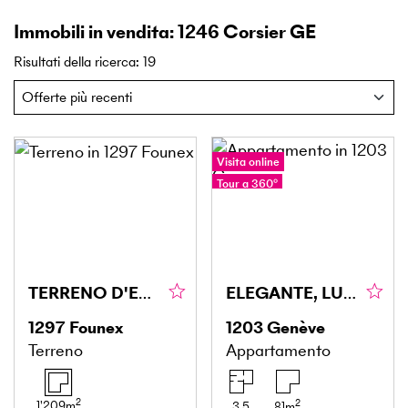
Immobili in vendita: 1246 Corsier GE
Risultati della ricerca
:
19
Visita online
Tour a 360°
TERRENO D'ECCEZIONE CON LICENZA IN VIGORE!
ELEGANTE, LUMINOSO & RAFFINATO
1297
Founex
1203
Genève
Terreno
Appartamento
2
2
1'209
m
3.5
81
m