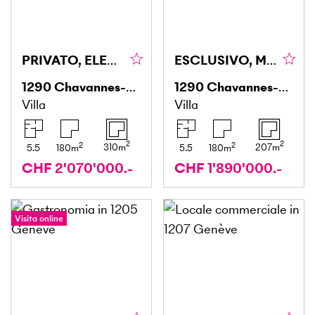
PRIVATO, ELEGANTE & ADATTO ALLE FAMIGLIE
ESCLUSIVO, MODERNO & CON GIARDINO
1290
Chavannes-des-Bois
1290
Chavannes-des-Bois
Villa
Villa
2
2
2
2
310
m
207
m
5.5
180
m
5.5
180
m
CHF 2'070'000.-
CHF 1'890'000.-
Visita online