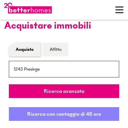
Acquistare immobili
Modulo di ricerca immobiliare
Acquisto
Affitto
NPA / Località
Raggio
Ricerca avanzata
Ricerca con vantaggio di 48 ore