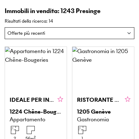
Immobili in vendita: 1243 Presinge
Risultati della ricerca
:
14
IDEALE PER INVESTITORI CON PISCINA
RISTORANTE CON OTTIMO FATTURATO
1224
Chêne-Bougeries
1205
Genève
Appartamento
Gastronomia
2
2
56
m
1