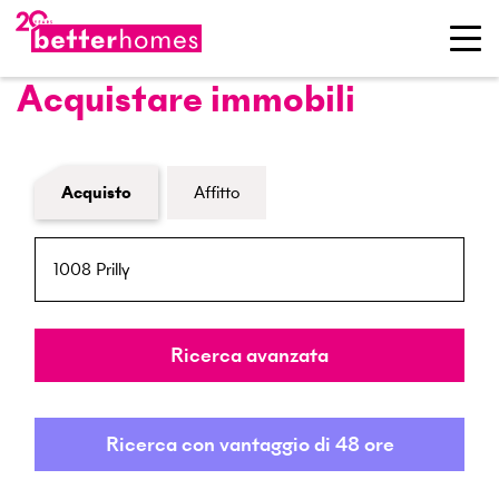
Acquistare immobili
Modulo di ricerca immobiliare
Acquisto
Affitto
NPA / Località
Raggio
Ricerca avanzata
Ricerca con vantaggio di 48 ore