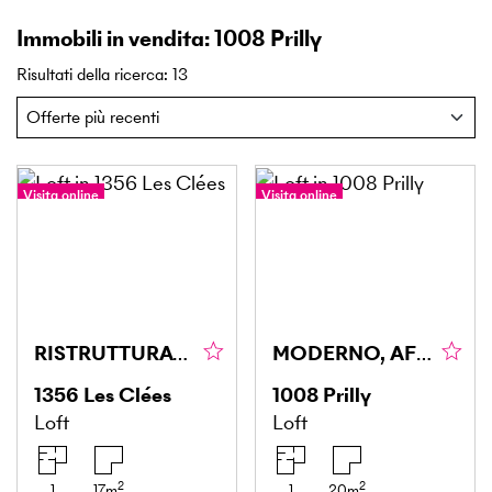
Immobili in vendita: 1008 Prilly
Risultati della ricerca
:
13
Visita online
Visita online
RISTRUTTURATO, MODERNO, CHIAVI IN MANO!
MODERNO, AFFITTATO E REDDITIZIO
1356
Les Clées
1008
Prilly
Loft
Loft
2
2
1
17
m
1
20
m