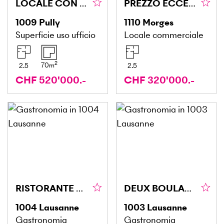
LOCALE CON VETRINA E GARAGE DOPPIO
PREZZO ECCEZIONALE CON GRANDE POTENZIALE
1009
Pully
1110
Morges
Superficie uso ufficio
Locale commerciale
2
70
m
2.5
2.5
CHF 520'000.-
CHF 320'000.-
RISTORANTE AD ALTA ATTIVITÀ DA CONSEGNARE
DEUX BOULANGERIES / SOCIÉTÉ AVEC BON C.A.
1004
Lausanne
1003
Lausanne
Gastronomia
Gastronomia