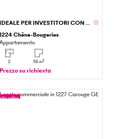
IDEALE PER INVESTITORI CON PISCINA
1224
Chêne-Bougeries
Appartamento
2
2
56
m
Prezzo su richiesta
sita online