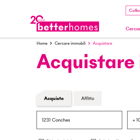
Collo
Cercar
Home
Cercare immobili
Acquistare
Acquistare
Modulo di ricerca immobiliare
Acquisto
Affitto
NPA / Località
Raggio