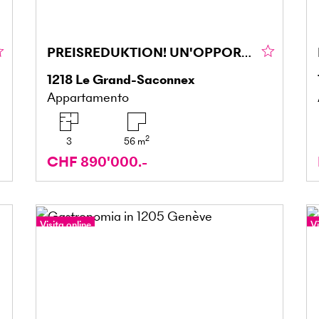
PREISREDUKTION! UN'OPPORTUNITÀ RARA A GRAND-SACONNEX
1218
Le Grand-Saconnex
Appartamento
2
3
56
m
CHF 890'000.-
Visita online
Vi