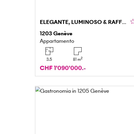
ELEGANTE, LUMINOSO & RAFFINATO
1203
Genève
Appartamento
2
3.5
81
m
CHF 1'090'000.-