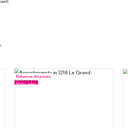
centi
s
Riduzione del prezzo
Visita online
Tour a 360°