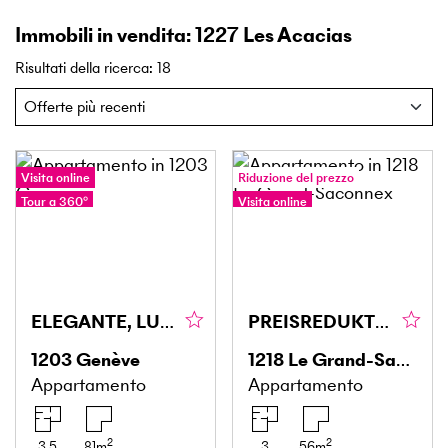
Immobili in vendita: 1227 Les Acacias
Risultati della ricerca
:
18
Visita online
Riduzione del prezzo
Tour a 360°
Visita online
Tour a 360°
ELEGANTE, LUMINOSO & RAFFINATO
PREISREDUKTION! UN'OPPORTUNITÀ RARA A GRAND-SACONNEX
1203
Genève
1218
Le Grand-Saconnex
Appartamento
Appartamento
2
2
3.5
81
m
3
56
m