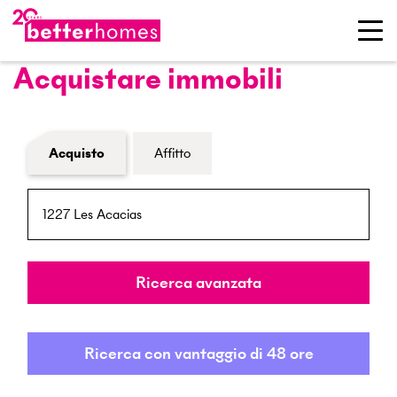
Acquistare immobili
Modulo di ricerca immobiliare
Acquisto
Affitto
NPA / Località
Raggio
Ricerca avanzata
Ricerca con vantaggio di 48 ore