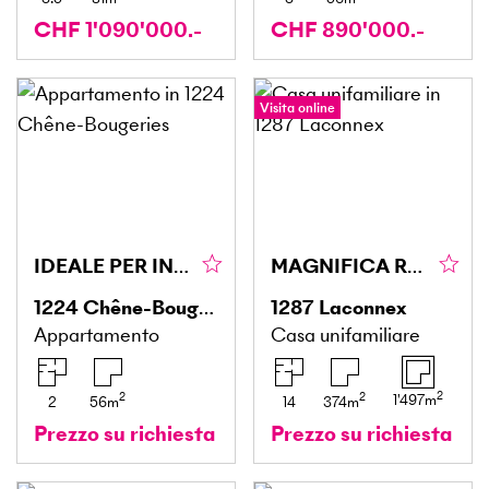
CHF 1'090'000.-
CHF 890'000.-
Visita online
IDEALE PER INVESTITORI CON PISCINA
MAGNIFICA RESIDENZA CON DEPENDANCE E ANNESSO
1224
Chêne-Bougeries
1287
Laconnex
Appartamento
Casa unifamiliare
2
2
2
1'497
m
2
56
m
14
374
m
Prezzo su richiesta
Prezzo su richiesta