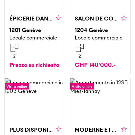
ÉPICERIE DANS UNE RUE PASSANTE
SALON DE COIFFURE EN VIEILLE VILLE
1201
Genève
1204
Genève
Locale commerciale
Locale commerciale
2
2
Prezzo su richiesta
CHF 140'000.-
Visita online
Visita online
PLUS DISPONIBLE
MODERNE ET SPACIEUX À DEUX PAS DU LAC