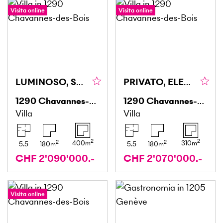
Visita online
Visita online
LUMINOSO, SPAZIOSO & CONFORTEVOLE
PRIVATO, ELEGANTE & ADATTO ALLE FAMIGLIE
1290
Chavannes-des-Bois
1290
Chavannes-des-Bois
Villa
Villa
2
2
2
2
400
m
310
m
5.5
180
m
5.5
180
m
CHF 2'090'000.-
CHF 2'070'000.-
Visita online