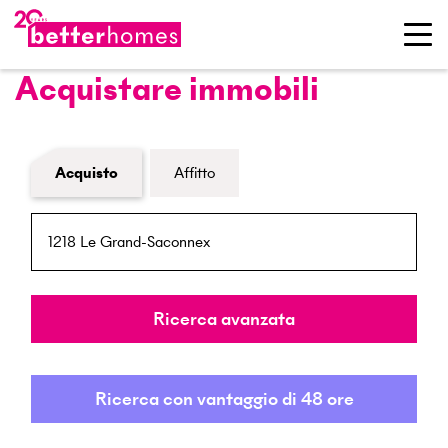
Acquistare immobili
Modulo di ricerca immobiliare
Acquisto
Affitto
NPA / Località
Raggio
Ricerca avanzata
Ricerca con vantaggio di 48 ore