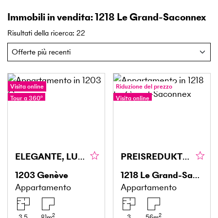
Immobili in vendita: 1218 Le Grand-Saconnex
Risultati della ricerca
:
22
Visita online
Riduzione del prezzo
Tour a 360°
Visita online
Tour a 360°
ELEGANTE, LUMINOSO & RAFFINATO
PREISREDUKTION! UN'OPPORTUNITÀ RARA A GRAND-SACONNEX
1203
Genève
1218
Le Grand-Saconnex
Appartamento
Appartamento
2
2
3.5
81
m
3
56
m