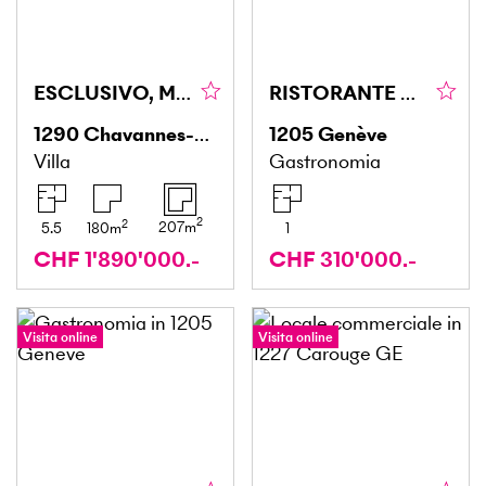
ESCLUSIVO, MODERNO & CON GIARDINO
RISTORANTE CON OTTIMO FATTURATO
1290
Chavannes-des-Bois
1205
Genève
Villa
Gastronomia
2
2
207
m
5.5
180
m
1
CHF 1'890'000.-
CHF 310'000.-
Visita online
Visita online