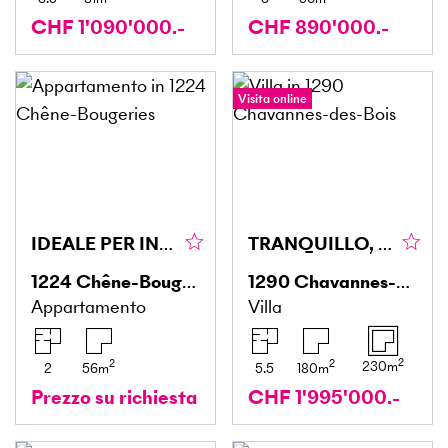
CHF 1'090'000.-
CHF 890'000.-
Visita online
IDEALE PER INVESTITORI CON PISCINA
TRANQUILLO, SPAZIOSO & ELEGANTE
1224
Chêne-Bougeries
1290
Chavannes-des-Bois
Appartamento
Villa
2
2
2
230
m
2
56
m
5.5
180
m
Prezzo su richiesta
CHF 1'995'000.-