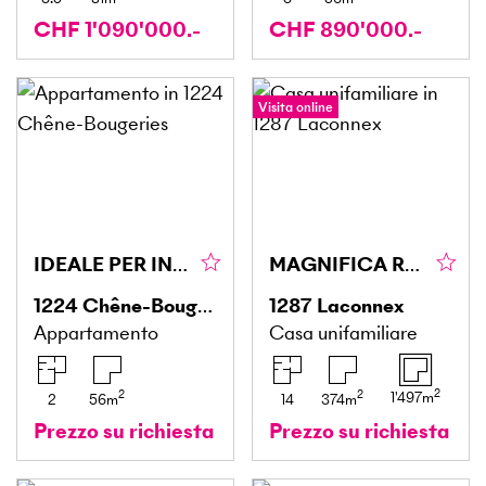
CHF 1'090'000.-
CHF 890'000.-
Visita online
IDEALE PER INVESTITORI CON PISCINA
MAGNIFICA RESIDENZA CON DEPENDANCE E ANNESSO
1224
Chêne-Bougeries
1287
Laconnex
Appartamento
Casa unifamiliare
2
2
2
1'497
m
2
56
m
14
374
m
Prezzo su richiesta
Prezzo su richiesta