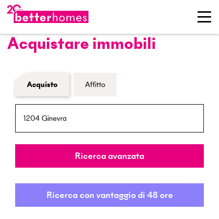
Acquistare immobili
Modulo di ricerca immobiliare
Acquisto
Affitto
NPA / Località
Raggio
Ricerca avanzata
Ricerca con vantaggio di 48 ore