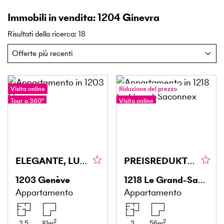
Immobili in vendita: 1204 Ginevra
Risultati della ricerca
:
18
Visita online
Riduzione del prezzo
Tour a 360°
Visita online
Tour a 360°
ELEGANTE, LUMINOSO & RAFFINATO
PREISREDUKTION! UN'OPPORTUNITÀ RARA A GRAND-SACONNEX
1203
Genève
1218
Le Grand-Saconnex
Appartamento
Appartamento
2
2
3.5
81
m
3
56
m