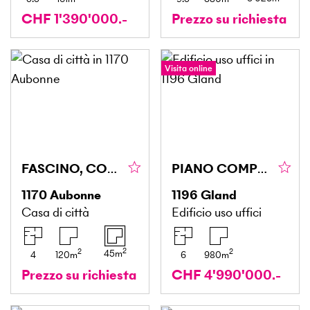
CHF 1'390'000.-
Prezzo su richiesta
Visita online
FASCINO, COMFORT E AUTENTICITÀ
PIANO COMPLETO DI UFFICI CON 36 POSTI AUTO
1170
Aubonne
1196
Gland
Casa di città
Edificio uso uffici
2
2
2
45
m
4
120
m
6
980
m
Prezzo su richiesta
CHF 4'990'000.-