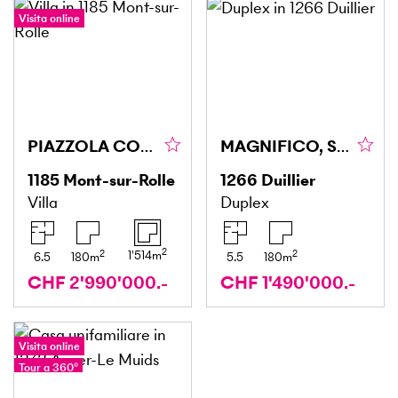
Visita online
PIAZZOLA CON SPLENDIDA VISTA E PISCINA
MAGNIFICO, SPAZIOSO, RINNOVATO CON VISTA LIBERA
1185
Mont-sur-Rolle
1266
Duillier
Villa
Duplex
2
2
2
1'514
m
6.5
180
m
5.5
180
m
CHF 2'990'000.-
CHF 1'490'000.-
Visita online
Tour a 360°