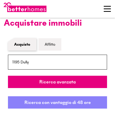
Acquistare immobili
Modulo di ricerca immobiliare
Acquisto
Affitto
NPA / Località
Raggio
Ricerca avanzata
Ricerca con vantaggio di 48 ore