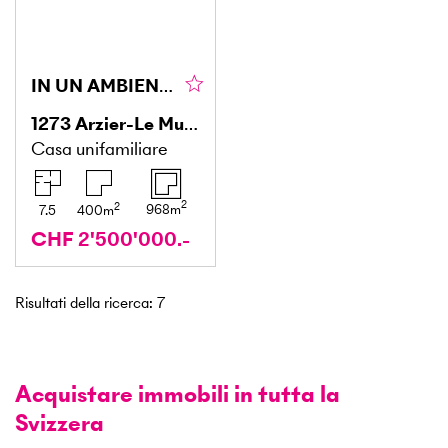
IN UN AMBIENTE TRANQUILLO CON VISTA SUL LAGO
1273
Arzier-Le Muids
Casa unifamiliare
2
2
968
m
7.5
400
m
CHF 2'500'000.-
Risultati della ricerca
:
7
Acquistare immobili in tutta la
Svizzera