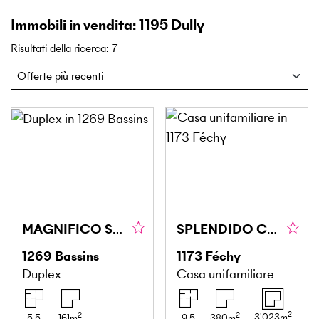
Immobili in vendita: 1195 Dully
Risultati della ricerca
:
7
MAGNIFICO SPAZIOSO E VISTA PANORAMICA SUL LAGO
SPLENDIDO CON VISTA PANORAMICA SUL LAGO
1269
Bassins
1173
Féchy
Duplex
Casa unifamiliare
2
2
2
3'023
m
5.5
161
m
9.5
380
m