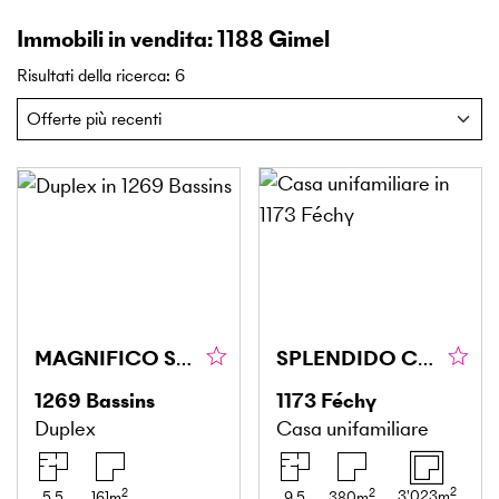
Immobili in vendita: 1188 Gimel
Risultati della ricerca
:
6
MAGNIFICO SPAZIOSO E VISTA PANORAMICA SUL LAGO
SPLENDIDO CON VISTA PANORAMICA SUL LAGO
1269
Bassins
1173
Féchy
Duplex
Casa unifamiliare
2
2
2
3'023
m
5.5
161
m
9.5
380
m