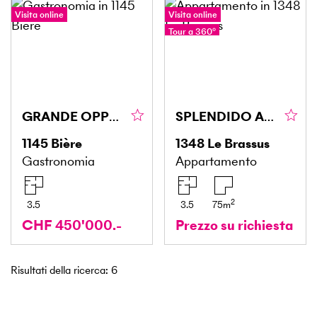
Visita online
Visita online
Tour a 360°
GRANDE OPPORTUNITÀ DI RISTRUTTURAZIONE
SPLENDIDO APPARTAMENTO DAL DESIGN CONTEMPORANEO
1145
Bière
1348
Le Brassus
Gastronomia
Appartamento
2
3.5
3.5
75
m
CHF 450'000.-
Prezzo su richiesta
Risultati della ricerca
:
6