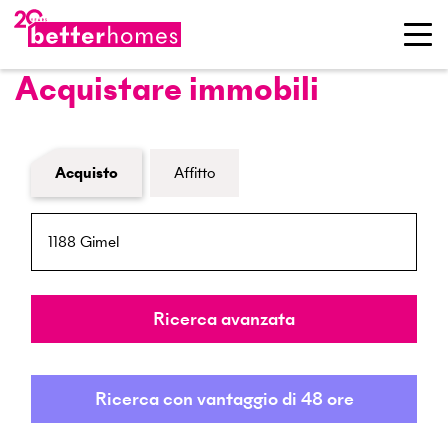
Acquistare immobili
Modulo di ricerca immobiliare
Acquisto
Affitto
NPA / Località
Raggio
Ricerca avanzata
Ricerca con vantaggio di 48 ore