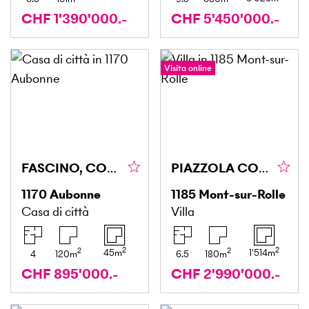
CHF 1'390'000.-
CHF 5'450'000.-
Visita online
FASCINO, COMFORT E AUTENTICITÀ
PIAZZOLA CON SPLENDIDA VISTA E PISCINA
1170
Aubonne
1185
Mont-sur-Rolle
Casa di città
Villa
2
2
2
2
45
m
1'514
m
4
120
m
6.5
180
m
CHF 895'000.-
CHF 2'990'000.-