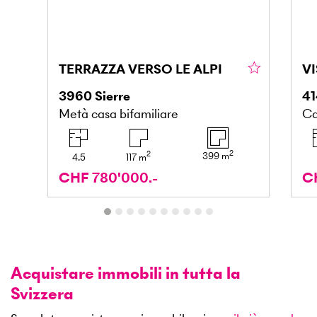
TERRAZZA VERSO LE ALPI
3960
Sierre
4
Metà casa bifamiliare
Ca
2
2
399
m
4.5
117
m
CHF 780'000.-
CH
Acquistare immobili in tutta la
Svizzera