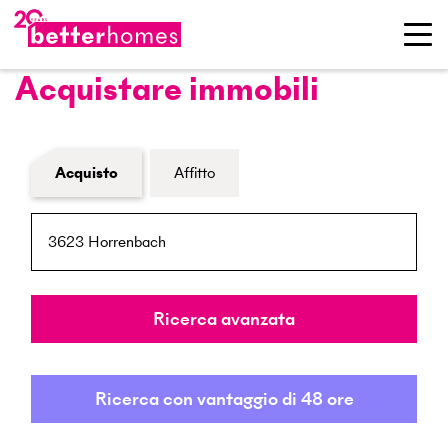
Acquistare immobili
Modulo di ricerca immobiliare
Acquisto
Affitto
NPA / Località
Raggio
Ricerca avanzata
Ricerca con vantaggio di 48 ore