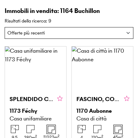
Immobili in vendita: 1164 Buchillon
Risultati della ricerca
:
9
SPLENDIDO CON VISTA PANORAMICA SUL LAGO
FASCINO, COMFORT E AUTENTICITÀ
1173
Féchy
1170
Aubonne
Casa unifamiliare
Casa di città
2
2
2
2
3'023
m
45
m
9.5
380
m
4
120
m