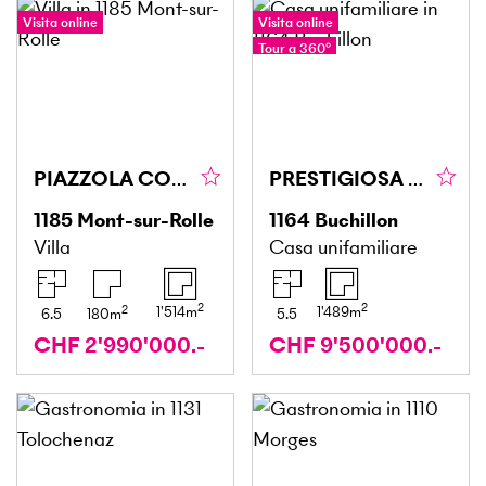
Visita online
Visita online
Tour a 360°
PIAZZOLA CON SPLENDIDA VISTA E PISCINA
PRESTIGIOSA VILLA SULL'ACQUA CON PONTILE PRIVATO
1185
Mont-sur-Rolle
1164
Buchillon
Villa
Casa unifamiliare
2
2
2
1'514
m
1'489
m
6.5
180
m
5.5
CHF 2'990'000.-
CHF 9'500'000.-