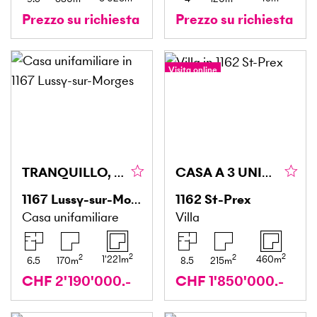
Prezzo su richiesta
Prezzo su richiesta
Visita online
Tour a 360°
TRANQUILLO, SPAZIOSO & ADATTO ALLE FAMIGLIE
CASA A 3 UNITÀ: IDEALE PER INVESTIRE O ABITARE
1167
Lussy-sur-Morges
1162
St-Prex
Casa unifamiliare
Villa
2
2
2
2
1'221
m
460
m
6.5
170
m
8.5
215
m
CHF 2'190'000.-
CHF 1'850'000.-