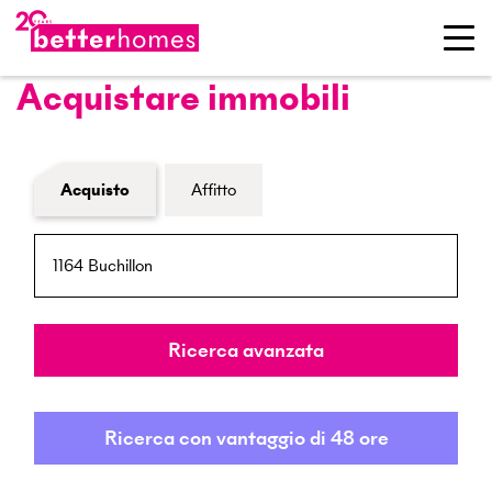
Acquistare immobili
Modulo di ricerca immobiliare
Acquisto
Affitto
NPA / Località
Raggio
Ricerca avanzata
Ricerca con vantaggio di 48 ore